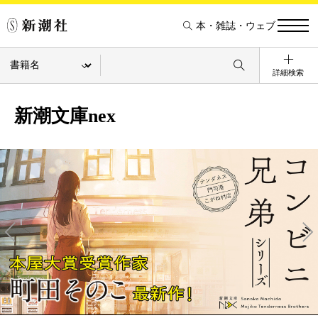
本・雑誌・ウェブ
詳細検索
新潮文庫nex
Pre
Ne
v
xt