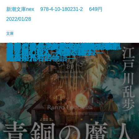
新潮文庫nex 978-4-10-180231-2 649円
2022/01/28
文庫
エナメル―その謎は彼女の暇つぶ
おもいでマシン―1話3分の超短編
この恋が壊れるまで夏が終わらな
地底の魔術王―私立探偵 明智小五
さよならの言い方なんて知らな
君に勧む杯 文豪とアルケミスト
青銅の魔人―私立探偵 明智小五郎
コンビニ兄弟2―テンダネス門司
伯爵と成金―帝都マユズミ探偵研
久遠の檻―天久鷹央の事件カルテ
君と漕ぐ4―ながとろ高校カヌー
あなたの後ろにいるだれか―眠れ
金春屋ゴメス 芥子の花
次の電車が来るまえに
金春屋ゴメス
幽世の薬剤師
巫女島の殺人―呪殺島秘録―
龍ノ国幻想2 天翔る縁
龍ノ国幻想1 神欺く皇子
炎舞館の殺人
し―
集―
い
郎―
い。6
ノベライズ―case 井伏鱒二―
―
港こがね村店―
究所―
―
部の栄光―
ぬ夜の八つの物語―