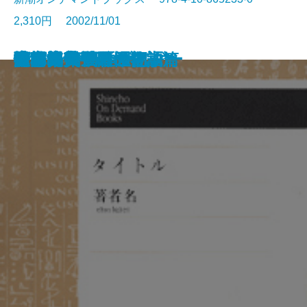
2,310円 2002/11/01
赤い氷河期
過ぎゆく日暦
黒の様式
赤穂浪士(上)
赤穂浪士(下)
技巧的生活
真空地帯
性に眼覚める頃
広場の孤独
随筆集 秋風日記
空白の天気図
陛下
倉橋由美子の怪奇掌篇
日本のアウトサイダー
雨
法師蝉
海市
破れた繭―耳の物語*
夜と陽炎―耳の物語**
アマノン国往還記