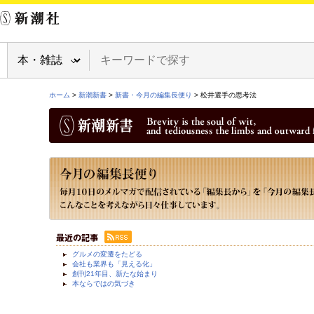
ホーム
>
新潮新書
>
新書・今月の編集長便り
> 松井選手の思考法
グルメの変遷をたどる
会社も業界も「見える化」
創刊21年目、新たな始まり
本ならではの気づき