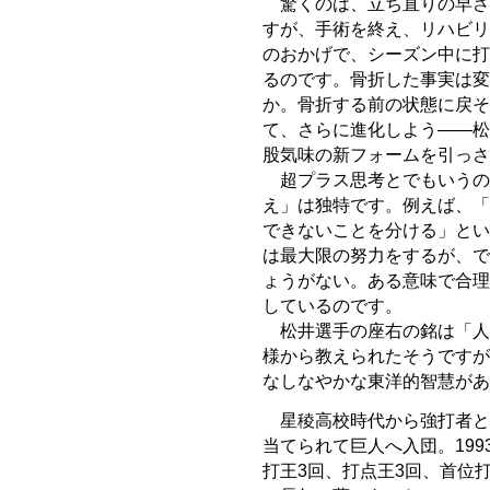
驚くのは、立ち直りの早さ
すが、手術を終え、リハビリ
のおかげで、シーズン中に打
るのです。骨折した事実は変
か。骨折する前の状態に戻そ
て、さらに進化しよう――松
股気味の新フォームを引っさ
超プラス思考とでもいうの
え」は独特です。例えば、「
できないことを分ける」とい
は最大限の努力をするが、で
ょうがない。ある意味で合理
しているのです。
松井選手の座右の銘は「人
様から教えられたそうですが
なしなやかな東洋的智慧があ
星稜高校時代から強打者と
当てられて巨人へ入団。199
打王3回、打点王3回、首位打