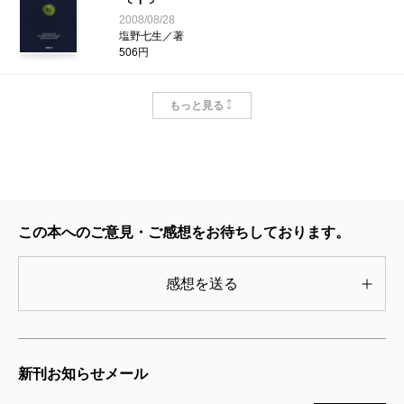
2008/08/28
塩野七生／著
ローマ人の物語 38―キリストの勝利
506円
〔上〕―
2010/08/30
ローマ人の物語 32―迷走する帝国
塩野七生／著
もっと見る
〔上〕―
605円
2008/08/28
塩野七生／著
ローマ人の物語 37―最後の努力〔下〕
572円
―
2009/08/28
塩野七生／著
この本へのご意見・ご感想をお待ちしております。
539円
ローマ人の物語 36―最後の努力〔中〕
感想を送る
―
2009/08/28
塩野七生／著
539円
新刊お知らせメール
ローマ人の物語 35―最後の努力〔上〕