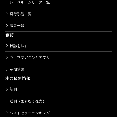
ローマ人の物語 27―すべての道はロー
レーベル・シリーズ一覧
マに通ず〔上〕―
2006/09/28
発行形態一覧
塩野七生／著
649円
著者一覧
雑誌
ローマ人の物語 26―賢帝の世紀〔下〕
―
雑誌を探す
2006/08/29
塩野七生／著
605円
ウェブマガジンとアプリ
ローマ人の物語 25―賢帝の世紀〔中〕
定期購読
―
本の最新情報
2006/08/29
塩野七生／著
新刊
572円
近刊（まもなく発売）
ローマ人の物語 24―賢帝の世紀〔上〕
―
ベストセラーランキング
2006/08/29