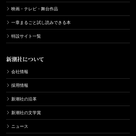
塩野七生／著
605円
映画・テレビ・舞台作品
一章まるごと試し読みできる本
ローマ人の物語 23―危機と克服〔下〕
―
特設サイト一覧
2005/09/28
塩野七生／著
649円
新潮社について
ローマ人の物語 22―危機と克服〔中〕
―
会社情報
2005/09/28
塩野七生／著
採用情報
572円
新潮社の沿革
ローマ人の物語 21―危機と克服〔上〕
―
新潮社の文学賞
2005/09/28
塩野七生／著
ニュース
605円