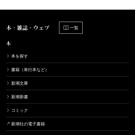
539円
ローマ人の物語 30―終わりの始まり
〔中〕―
本・雑誌・ウェブ
一覧
2007/08/28
塩野七生／著
本
539円
本を探す
ローマ人の物語 29―終わりの始まり
〔上〕―
書籍（単行本など）
2007/08/28
塩野七生／著
693円
新潮文庫
ローマ人の物語 28―すべての道はロー
新潮新書
マに通ず〔下〕―
コミック
2006/09/28
塩野七生／著
737円
新潮社の電子書籍