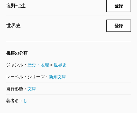
―
塩野七生
登録
2009/08/28
塩野七生／著
605円
世界史
登録
ローマ人の物語 33―迷走する帝国
〔中〕―
2008/08/28
書籍の分類
塩野七生／著
506円
ジャンル：
歴史・地理
>
世界史
ローマ人の物語 32―迷走する帝国
レーベル・シリーズ：
新潮文庫
〔上〕―
発行形態：
文庫
2008/08/28
塩野七生／著
著者名：
し
572円
ローマ人の物語 31―終わりの始まり
〔下〕―
2007/08/28
塩野七生／著