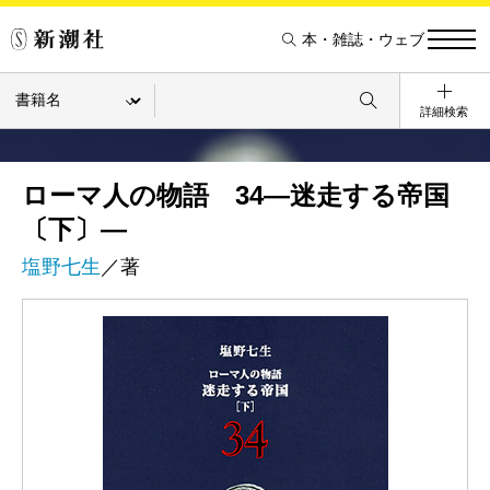
本・雑誌・ウェブ
詳細検索
ローマ人の物語 34―迷走する帝国
〔下〕―
塩野七生
／著