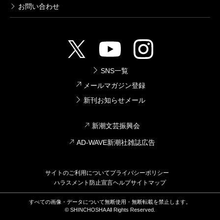
お問い合わせ
ローマ人の物語 20―悪名高き皇帝たち
〔四〕―
2005/08/28
塩野七生／著
649円
SNS一覧
ローマ人の物語 19―悪名高き皇帝たち
〔三〕―
メールマガジン登録
2005/08/28
新刊お知らせメール
塩野七生／著
539円
新潮文芸振興会
ローマ人の物語 18―悪名高き皇帝たち
AD-WAVE新潮社雑誌広告
〔二〕―
2005/08/28
塩野七生／著
サイトのご利用について
プライバシーポリシー
605円
ハラスメント防止宣言
ヘルプ
サイトマップ
ローマ人の物語 17―悪名高き皇帝たち
すべての画像・データについて無断使用・無断転載を禁止します。
〔一〕―
© SHINCHOSHA All Rights Reserved.