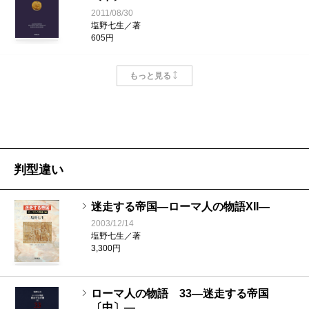
2011/08/30
塩野七生／著
605円
ローマ人の物語 41―ローマ世界の終焉
もっと見る
〔上〕―
2011/08/30
塩野七生／著
649円
ローマ人の物語 40―キリストの勝利
判型違い
〔下〕―
2010/08/30
塩野七生／著
迷走する帝国―ローマ人の物語XII―
572円
2003/12/14
塩野七生／著
3,300円
ローマ人の物語 39―キリストの勝利
〔中〕―
2010/08/30
ローマ人の物語 33―迷走する帝国
塩野七生／著
〔中〕―
572円