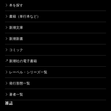
いく感じがよく出ている。ナユグの世界のつくり方
本を探す
は、御都合主義なところがなくて、誰の意のままにも
夢の守り人
ならない別世界が、きちんと描かれている気がするの
書籍（単行本など）
2007/12/21
ね。
上橋菜穂子／著
新潮文庫
781円
新潮新書
佐藤
我々の目には決して見えないもの、現実にはあ
闇の守り人
りえない出来事のお話は、一般的には「ファンタジ
コミック
2007/06/28
上橋菜穂子／著
ー」というジャンルに分類されるけれど、それを文字
880円
新潮社の電子書籍
にしていくためには、どういうリアルさを自分の中に
レーベル・シリーズ一覧
持っているのかな。
精霊の守り人
2007/03/28
発行形態一覧
上橋菜穂子／著
上橋
今、見えているもの以外の「世界」があること
825円
著者一覧
をリアルに感じるのを「ファンタジー」だというのか
雑誌
もしれない。でもね、それが当たり前の現実だと思っ