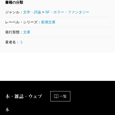
しれない。
書籍の分類
2009/07/28
上橋菜穂子／著、チーム北海道／著
ジャンル：
文学・評論
>
SF・ホラー・ファンタジー
781円
荻原
上橋作品の一番特徴的な点かもしれないです
レーベル・シリーズ：
新潮文庫
ね。だから、このシリーズも、ナユグ（異世界）とサ
神の守り人―下 帰還編―
発行形態：
文庫
グ（この世）二つの世界がリンクしながら物事が動い
2009/07/28
著者名：
う
上橋菜穂子／著
てしまうということでしょう。
781円
上橋
そうそう、関連して動いている。しかも、その
神の守り人―上 来訪編―
2009/07/28
関連が目には見えない。自分が感知していることの向
上橋菜穂子／著
こう側に、実はたくさんのことが動いている感覚があ
737円
るの。
本・雑誌・ウェブ
一覧
虚空の旅人
2008/07/29
荻原
人間の予想や望みを超えて、非人間的に動いて
上橋菜穂子／著
本
825円