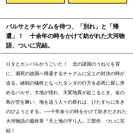
バルサとチャグムを待つ、「別れ」と「帰
還」！ 十余年の時をかけて紡がれた大河物
語、ついに完結。
ロタとカンバルがうごいた！ 北の諸国のうねりを背
に、瀕死の故国へ帰還するチャグムに父との対決の時が
迫る。緒戦の犠牲となったタンダの行方を必死に探し求
めるバルサ。大地が揺れ、天変地異が起こるとき、金の
鳥が空を舞い、地を這う人々の群れは、ひたすらに生き
のびようとする。──十年余りの時をかけて紡ぎだされた
大河物語の最終章『天と地の守り人』三部作、ついに完
結！