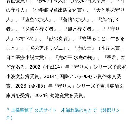
当にほっとした！
者協会賞）、『夢の守り人』（路傍の石文学賞）、『神
の守り人』（小学館児童出版文化賞）、『天と地の守り
人』、『虚空の旅人』、『蒼路の旅人』、『流れ行く
佐藤
中止の提案があったとき、私はまだ未曾有の大
者』、『炎路を行く者』、『風と行く者』、『「守り
災害になるとは予想もしなくて、いち早く察知した上
人」のすべて』、『獣の奏者』、『物語ること、生きる
橋さんは、何かそういうアンテナがあるのかなと思い
こと』、『隣のアボリジニ』、『鹿の王』（本屋大賞、
ましたよ。
日本医療小説大賞）、『鹿の王 水底の橋』、『香君』な
どがある。2002（平成14）年「守り人」シリーズで巖谷
荻原
確かに、上橋さんから「これは大災害になるか
小波文芸賞受賞。2014年国際アンデルセン賞作家賞受
ら備えた方がいいと思う」というメールが届き、私は
賞。2023（令和5）年「守り人」シリーズで吉川英治文
買いだしに出かけました（笑）。その時は、まだ水も
庫賞を受賞。2024年菊池寛賞を受賞。
電池も手に入りましたから、とても助かりました。
上橋菜穂子 公式サイト 木漏れ陽のもとで （外部リン
ク）
上橋
私は臆病者なんだと思います（笑）。あのと
き、遠い宮城県が震源なのに、関東地方の電気が消え