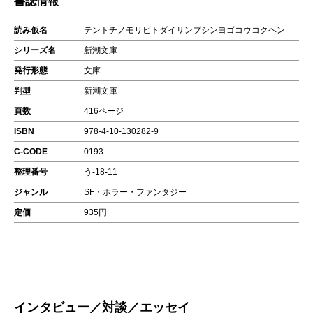
書誌情報
読み仮名
テントチノモリビトダイサンブシンヨゴコウコクヘン
シリーズ名
新潮文庫
発行形態
文庫
判型
新潮文庫
頁数
416ページ
ISBN
978-4-10-130282-9
C-CODE
0193
整理番号
う-18-11
ジャンル
SF・ホラー・ファンタジー
定価
935円
インタビュー／対談／エッセイ