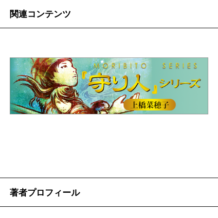
関連コンテンツ
佐藤
地震から三週間が過ぎ、今日こうして無事に顔
を合わせることができて、本当によかった！ あの
日、二人はどこにいました？
上橋
私は、茨城の利根町図書館で、カウンターに本
を返却した瞬間、地震がきて、書架から本が落ち、職
員さんと一緒に外に飛び出しました。電話も一切通じ
なくなり、車を運転して帰る間も大きな余震は続く
し、信号は全部消えている。家の瓦屋根が落ちていた
り、神社の灯籠がひっくり返っていたり。本当に恐か
った。
著者プロフィール