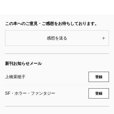
としての素養のようなものなのかな？
天と地の守り人―第二部 カンバル王国
編―
上橋
もともとそういう考え方が子供の頃からあった
この本へのご意見・ご感想をお待ちしております。
2011/05/30
から、人類学者になりたいと思ったんでしょうね。つ
上橋菜穂子／著
781円
感想を送る
まり自分の生活もこの地球の裏側の生活も、たとえば
石や虫も全部関わっているという感覚。ある意味、物
天と地の守り人―第一部 ロタ王国編―
事は一つだけではなく連鎖反応で動いているような感
2011/05/30
上橋菜穂子／著
じを、いつも持っているんです。
新刊お知らせメール
880円
上橋菜穂子
登録
佐藤
なるほど。それは、上橋さんの全作品に関わっ
蒼路の旅人
2010/07/28
てきますね。
上橋菜穂子／著
SF・ホラー・ファンタジー
登録
825円
上橋
確かに、書いている時も、その感覚はあるかも
バルサの食卓