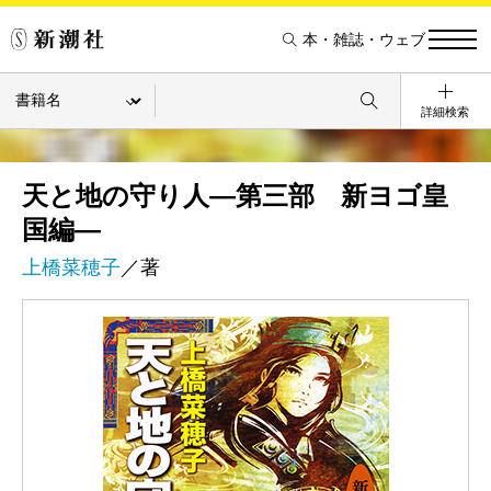
本・雑誌・ウェブ
詳細検索
天と地の守り人―第三部 新ヨゴ皇
国編―
上橋菜穂子
／著