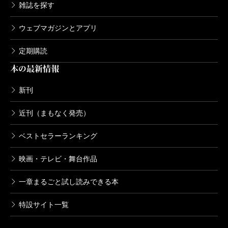
雑誌を探す
ている人たちは世界中にいるし、とくに、ちょっと前
の時代では、それはすごくリアルな感覚だったような
ウェブマガジンとアプリ
気がするのです。日本人の生活でも、あの世とか他界
定期購読
とか異界とかを常に意識してきたわけだし。
本の最新情報
新刊
荻原
その感覚は、わかる気がする。明治以降、西洋
文明が入ってきてから、それらを排除し始めただけ
近刊（まもなく発売）
で、それまでの長い間、お化けは当たり前にそこにい
ベストセラーランキング
たわけだし。
映画・テレビ・舞台作品
上橋
そうそう、何かがあると、お狐さんのせいじゃ
一章まるごと試し読みできる本
ないかというような感じ。曖昧模糊とした感覚が、生
特設サイト一覧
活の傍にいつもあったと思う。