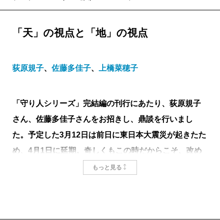
「天」の視点と「地」の視点
荻原規子
、
佐藤多佳子
、
上橋菜穂子
「守り人シリーズ」完結編の刊行にあたり、荻原規子
さん、佐藤多佳子さんをお招きし、鼎談を行いまし
た。予定した3月12日は前日に東日本大震災が起きたた
め、4月1日に延期。奇しくもこの時だからこそ、改め
て感じた「物語づくり」について、大いに語り合って
もっと見る
いただきました――
全ては繋がっている