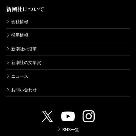
新潮社について
荻原
すごく民俗学的な考え方ですよね。
会社情報
上橋
そう。でも、学問というレベルでなくても、私
採用情報
には自然な感覚でもあったの。
新潮社の沿革
新潮社の文学賞
荻原
違和感がなかったということね。
ニュース
上橋
おじいちゃんが、狐に化かされて帰ってくると
お問い合わせ
いう話とかも聞いて育っていたから（笑）。
荻原
そういう話を豊かだと感じるところに、日本に
おけるファンタジーの復権があるのではないでしょう
SNS一覧