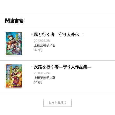
電話も通じないという現実が恐かった。あらゆること
が連動して起きてくる予感がして。物事を個別のこと
関連書籍
だけで考えられない性格のせいかも。
風と行く者―守り人外伝―
佐藤
つまり、全てが繋がっているという考え方なの
2022/07/28
上橋菜穂子／著
かな。
825円
炎路を行く者―守り人作品集―
上橋
そうですね。中学校の頃、私はこの世界のすべ
2016/12/24
てがたくさんの糸で繋がって動いているようなイメー
上橋菜穂子／著
649円
ジがある、と友達に話したことがあります。
流れ行く者―守り人短編集―
佐藤
それは、身近で起きたことばかりではなく、も
もっと見る
2013/07/29
上橋菜穂子／著
っと大きなことを常に意識している感じ？ 人類学者
737円