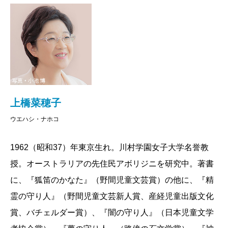
荻原
私は自宅にいて、震度五弱だったけれど、そん
なに大きな地震には感じなかったんです。飲み物がこ
ぼれるかな……と見つめていたくらい。テレビを点け
たら、あまりの惨状で、ニュースに見入ってしまいま
した。
上橋菜穂子
佐藤
関東でも、場所によって、ずいぶん違うよね。
ウエハシ・ナホコ
私は、娘と一緒にテーブルの下に潜って、必死で踏ん
張っている感じでした。それから間もなく、上橋さん
1962（昭和37）年東京生れ。川村学園女子大学名誉教
から無事を確認するメールがパソコンに届き、翌日の
授。オーストラリアの先住民アボリジニを研究中。著書
鼎談を中止しようということに。
に、『狐笛のかなた』（野間児童文芸賞）の他に、『精
霊の守り人』（野間児童文芸新人賞、産経児童出版文化
上橋
お二人からのメールで無事がわかって、もう本
賞、バチェルダー賞）、『闇の守り人』（日本児童文学