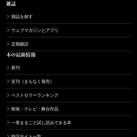
雑誌
2006/01/25
阿川弘之／著
雑誌を探す
5,500円
ウェブマガジンとアプリ
阿川弘之全集 第五巻 小説Ｖ 暗い波
濤（上）
定期購読
2005/12/21
阿川弘之／著
本の最新情報
5,500円
新刊
阿川弘之全集 第四巻 小説IV 舷燈
ほか
近刊（まもなく発売）
2005/11/24
阿川弘之／著
ベストセラーランキング
5,500円
映画・テレビ・舞台作品
阿川弘之全集 第三巻 小説III カリフォ
ルニヤ ほか
一章まるごと試し読みできる本
2005/10/23
阿川弘之／著
5,060円
特設サイト一覧