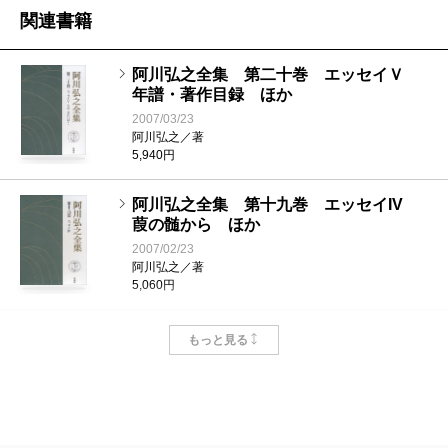
関連書籍
阿川弘之全集 第二十巻 エッセイＶ
年譜・著作目録 ほか
2007/03/23
阿川弘之／著
5,940円
阿川弘之全集 第十九巻 エッセイIV
葭の髄から ほか
2007/02/23
阿川弘之／著
5,060円
阿川弘之全集 第十八巻 エッセイIII あ
もっと見る
くび指南書 ほか
2007/01/25
阿川弘之／著
5,060円