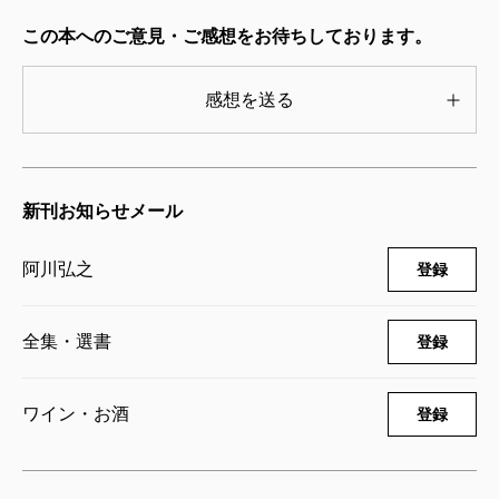
阿川弘之全集 第十七巻 エッセイII 南
この本へのご意見・ご感想をお待ちしております。
蛮阿房列車 ほか
2006/12/21
阿川弘之／著
感想を送る
5,500円
阿川弘之全集 第十六巻 エッセイⅠ
私のソロモン紀行 ほか
新刊お知らせメール
2006/11/24
阿川弘之／著
5,060円
阿川弘之
登録
阿川弘之全集 第十五巻 評伝Ｖ 志賀
直哉 下
全集・選書
登録
2006/10/25
阿川弘之／著
5,060円
ワイン・お酒
登録
阿川弘之全集 第十四巻 評伝IV 志賀
直哉 上