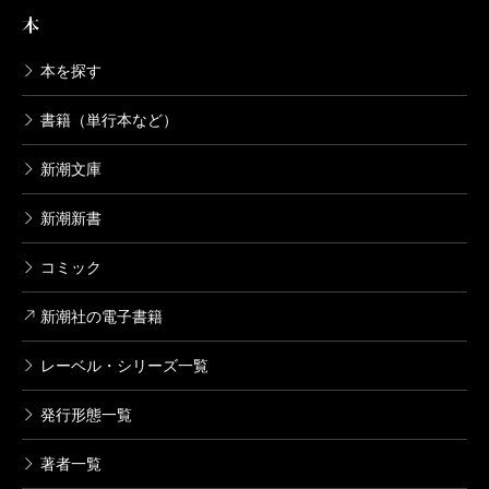
本
阿川弘之全集 第九巻 小説IX 末の末
つ子
本を探す
2006/04/25
阿川弘之／著
書籍（単行本など）
5,060円
新潮文庫
阿川弘之全集 第八巻 小説VIII 軍艦長
門の生涯（下）
新潮新書
2006/03/24
阿川弘之／著
5,500円
コミック
新潮社の電子書籍
阿川弘之全集 第七巻 小説VII 軍艦長
門の生涯（上）
レーベル・シリーズ一覧
2006/02/24
阿川弘之／著
5,500円
発行形態一覧
阿川弘之全集 第六巻 小説VI 暗い波
著者一覧
濤（下）