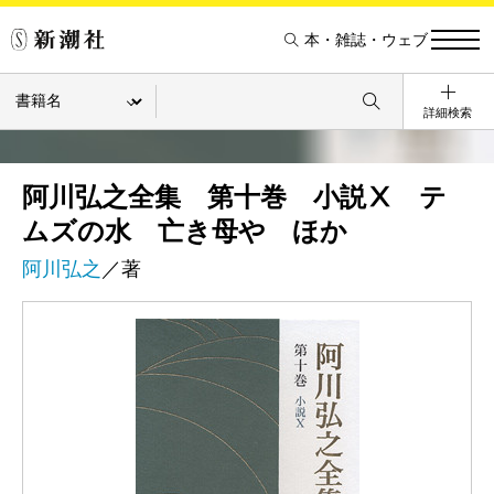
本・雑誌・ウェブ
詳細検索
阿川弘之全集 第十巻 小説Ⅹ テ
ムズの水 亡き母や ほか
阿川弘之
／著