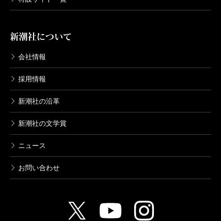
阿川弘之全集 第二巻 小説II 雲の墓
標 ほか
新潮社について
2005/09/22
阿川弘之／著
会社情報
5,500円
採用情報
阿川弘之全集 第一巻 小説Ｉ 春の
城 ほか
新潮社の沿革
2005/08/25
阿川弘之／著
新潮社の文学賞
5,500円
ニュース
お問い合わせ