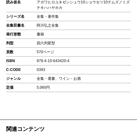
読み仮名
アガワヒロユキゼンシュウ10ショウセツ10テムズノミズ
ナキハハヤホカ
シリーズ名
全集・著作集
全集双書名
阿川弘之全集
発行形態
書籍
判型
四六判変型
頁数
570ページ
ISBN
978-4-10-643420-4
C-CODE
0393
ジャンル
全集・選書、ワイン・お酒
定価
5,060円
関連コンテンツ