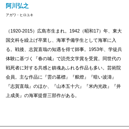
阿川弘之
アガワ・ヒロユキ
（1920-2015）広島市生まれ。1942（昭和17）年、東大
国文科を繰上げ卒業し、海軍予備学生として海軍に入
る。戦後、志賀直哉の知遇を得て師事。1953年、学徒兵
体験に基づく『春の城』で読売文学賞を受賞。同世代の
戦死者に対する共感と鎮魂あふれる作品も多い。芸術院
会員。主な作品に『雲の墓標』『舷燈』『暗い波濤』
『志賀直哉』のほか、『山本五十六』『米内光政』『井
上成美』の海軍提督三部作がある。