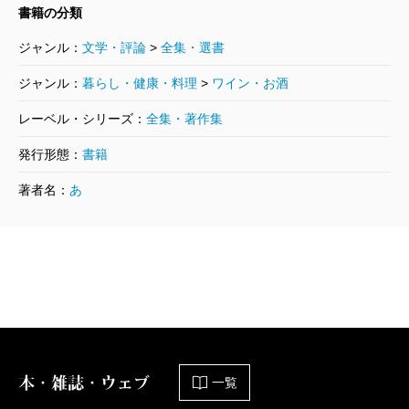
2006/09/22
書籍の分類
阿川弘之／著
5,060円
ジャンル：
文学・評論
>
全集・選書
阿川弘之全集 第十三巻 評伝III 井上成
ジャンル：
暮らし・健康・料理
>
ワイン・お酒
美
レーベル・シリーズ：
全集・著作集
2006/08/25
阿川弘之／著
発行形態：
書籍
5,060円
著者名：
あ
阿川弘之全集 第十二巻 評伝II 米内光
政
2006/07/25
阿川弘之／著
5,060円
阿川弘之全集 第十一巻 評伝Ｉ 山本
五十六
2006/06/23
阿川弘之／著
本・雑誌・ウェブ
一覧
5,940円