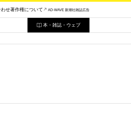
合わせ
著作権について
AD-WAVE 新潮社雑誌広告
本・雑誌・ウェブ