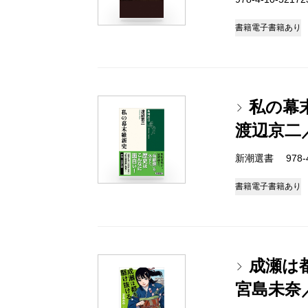
書籍
電子書籍あり
私の幕
渡辺京二
新潮選書 978-4-
書籍
電子書籍あり
成瀬は
宮島未奈