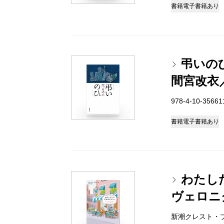
書籍
電子書籍あり
弔いの
間宮改衣
978-4-10-3566
書籍
電子書籍あり
わたし
ヴェロニ
新潮クレスト・ブック