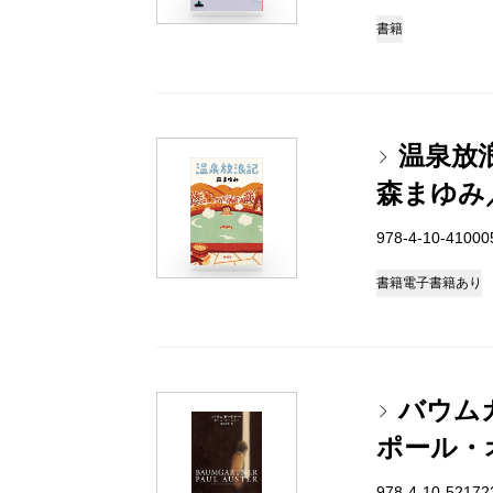
書籍
温泉放
森まゆみ
978-4-10-4100
書籍
電子書籍あり
バウム
ポール・
978-4-10-5217