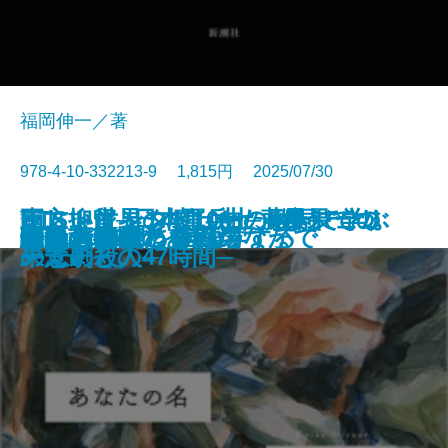
福岡伸一／著
978-4-10-332213-9 1,815円 2025/07/30
BTSレジェンド10曲の歌詞で学ぶ
ラストインタビュー─藤島ジュリ
正しい世界の壊しかた─最果ての
南方抑留─日本軍兵士、もう一つ
書籍
されどめぐる季節のなかで
最後の山
会話の0.2秒を言語学する
運慶講義
絵の音
悲しき虎
失われた貌
翠雨の人
生命と時間のあいだ
あなたの名
わたしの美しい戦場
ダークネス
遺された者たちへ
アラート
全員タナカヒロカズ
関係のないこと
韓国語
ー景子との47時間─
果ての殺人─
の悲劇─