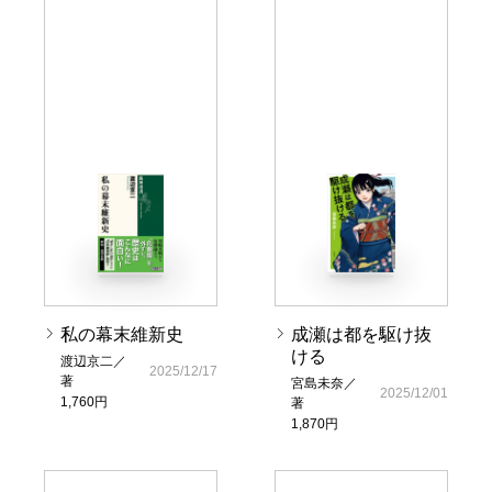
私の幕末維新史
成瀬は都を駆け抜
ける
渡辺京二／
2025/12/17
著
宮島未奈／
2025/12/01
1,760円
著
1,870円