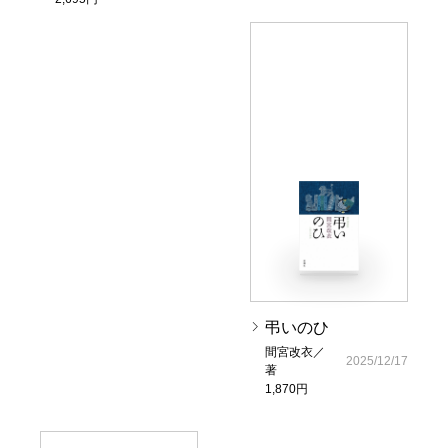
弔いのひ
間宮改衣／
2025/12/17
著
1,870円