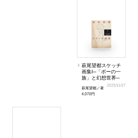
萩尾望都スケッチ
画集I─「ポーの一
族」と幻想世界─
2025/11/27
萩尾望都／著
4,070円