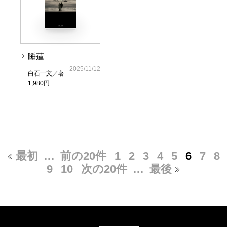
睡蓮
2025/11/12
白石一文／著
1,980円
最初
…
前の20件
1
2
3
4
5
6
7
8
9
10
次の20件
…
最後