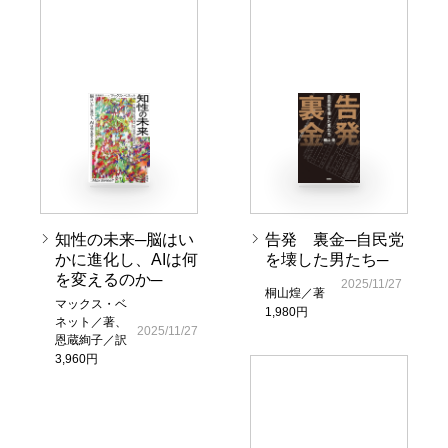
知性の未来─脳はい
告発 裏金─自民党
かに進化し、AIは何
を壊した男たち─
を変えるのか─
2025/11/27
桐山煌／著
マックス・ベ
1,980円
ネット／著、
2025/11/27
恩蔵絢子／訳
3,960円