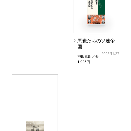
悪党たちのソ連帝
国
2025/11/27
池田嘉郎／著
1,925円