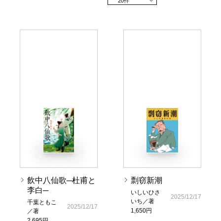
20件
飲中八仙歌─杜甫と
剽窃新潮
李白─
いしいひさ
2025/12/17
いち／著
千葉ともこ
2025/12/17
1,650円
／著
2,695円