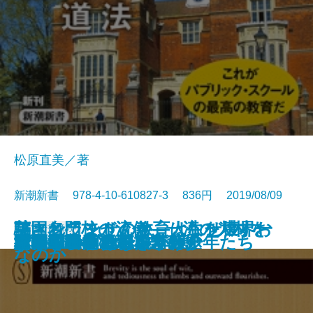
松原直美／著
新潮新書 978-4-10-610827-3 836円 2019/08/09
騙されてませんか―人生を壊すお
英国名門校の流儀―一流の人材を
フィンランドの教育はなぜ世界一
新書
電子書籍あり
近代建築そもそも講義
老人の美学
AI救国論
この国のたたみ方
「面白い」のつくりかた
女系図でみる日本争乱史
野球消滅
秋吉敏子と渡辺貞夫
ジャニーズは努力が9割
ケーキの切れない非行少年たち
世界の中心でAIをさけぶ
憲法学の病
国家を食べる
バッシング論
新宿二丁目
ベストセラー伝説
ネトウヨとパヨク
金の「落とし穴」42―
どう育てるか―
なのか