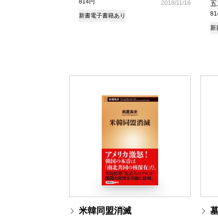
814円
2018/11/16
五
8
新書
電子書籍あり
新
米韓同盟消滅