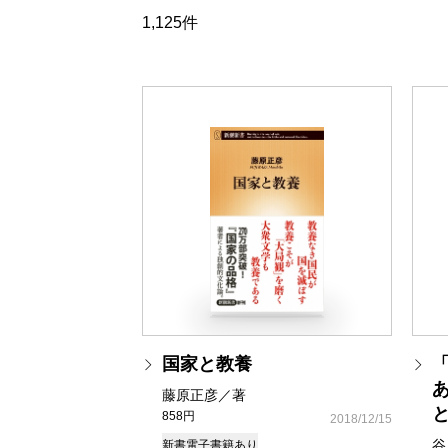
1,125件
国家と教養
藤原正彦／著
858円
2018/12/15
谷
新書
電子書籍あり