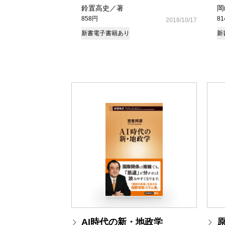
鈴置高史／著
岡
858円
8
2018/10/17
新書
電子書籍あり
新
AI時代の新・地政学