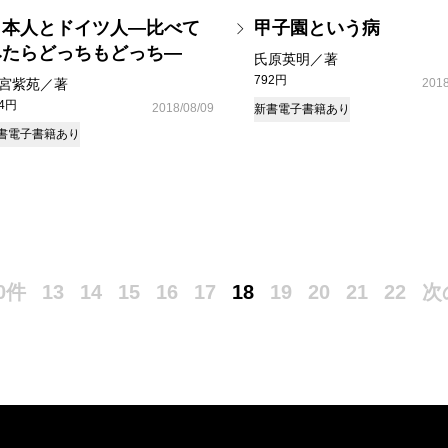
日本人とドイツ人―比べて
甲子園という病
みたらどっちもどっち―
氏原英明／著
792円
宮紫苑／著
2018
14円
2018/08/09
新書
電子書籍あり
書
電子書籍あり
0件
13
14
15
16
17
18
19
20
21
22
次