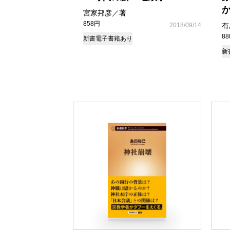
宮家邦彦／著
858円
2018/09/14
有
8
新書
電子書籍あり
新