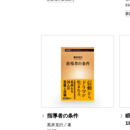
8
新
指導者の条件
眠
黒井克行／著