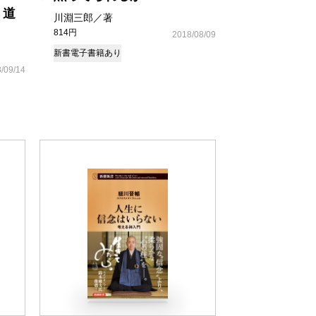
 道
川淵三郎／著
814円
2018/08/09
新書
電子書籍あり
/09/14