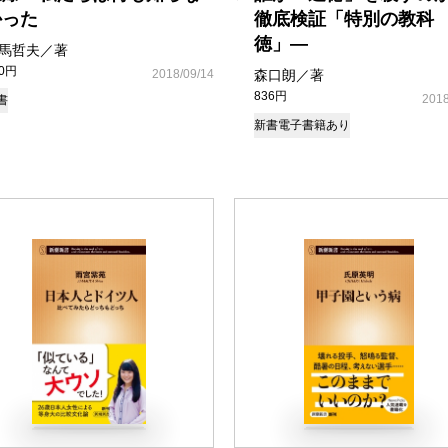
かった
徹底検証「特別の教科
徳」―
馬哲夫／著
80円
2018/09/14
森口朗／著
836円
2018
書
新書
電子書籍あり