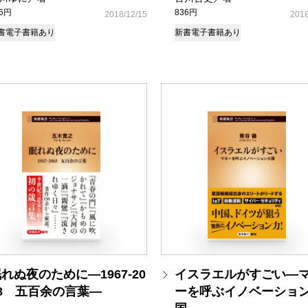
36円
836円
2018/12/15
2018
書
電子書籍あり
新書
電子書籍あり
れぬ夜のために―1967-20
イスラエルがすごい―
18 五百余の言葉―
ーを呼ぶイノベーショ