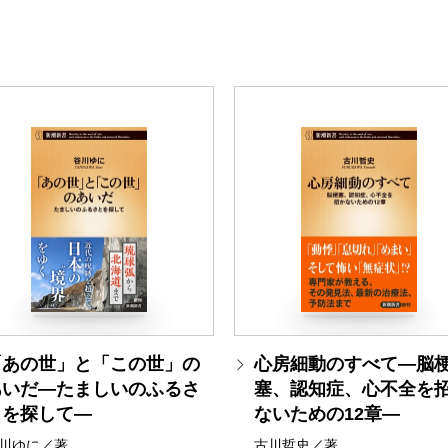
「あの世」と「この世」の
心房細動のすべて―脳
あいだ―たましいのふるさ
塞、認知症、心不全を
とを探して―
ないための12章―
川ゆに／著
古川哲史／著