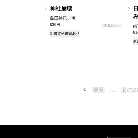
神社崩壊
島田裕巳／著
836円
2018/08/09
雨
8
新書
電子書籍あり
新
最初
…
前の2