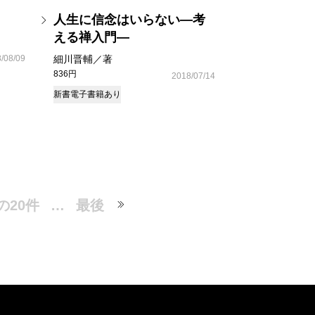
人生に信念はいらない―考
える禅入門―
/08/09
細川晋輔／著
836円
2018/07/14
新書
電子書籍あり
の20件
…
最後