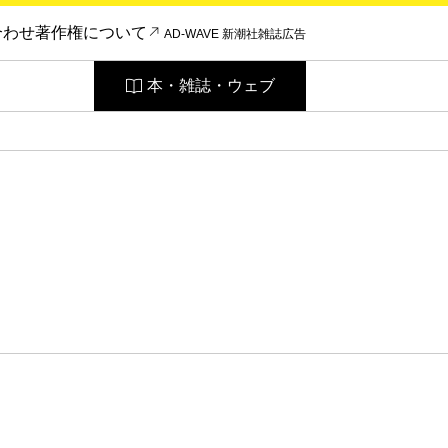
合わせ
著作権について
AD-WAVE 新潮社雑誌広告
本・雑誌・ウェブ