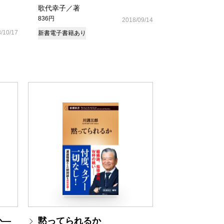
歌代幸子／著
836円
2018/09/14
/10/17
新書
電子書籍あり
か―
黙ってられるか