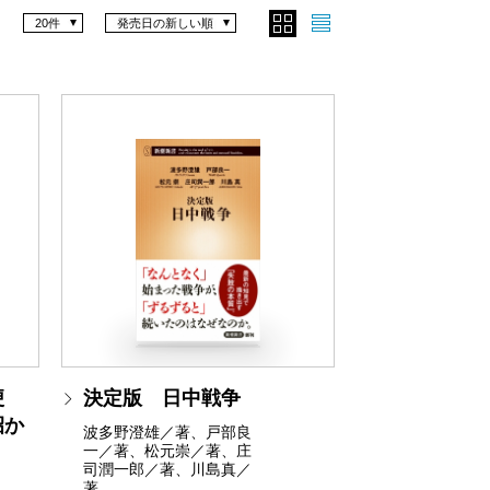
20件
発売日の新しい順
梗
決定版 日中戦争
招か
波多野澄雄／著、戸部良
一／著、松元崇／著、庄
司潤一郎／著、川島真／
著