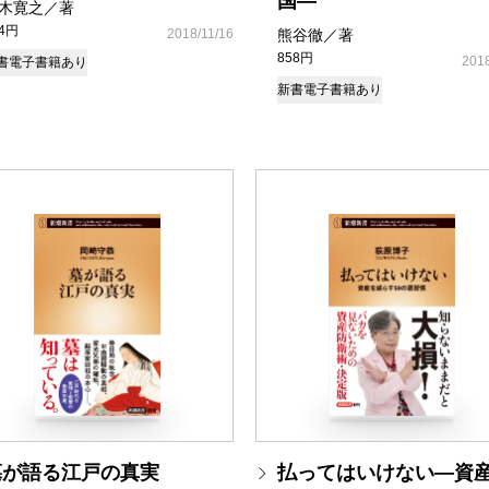
国―
木寛之／著
14円
2018/11/16
熊谷徹／著
858円
2018
書
電子書籍あり
新書
電子書籍あり
墓が語る江戸の真実
払ってはいけない―資