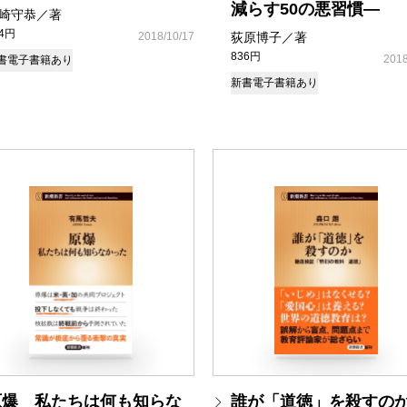
減らす50の悪習慣―
崎守恭／著
14円
2018/10/17
荻原博子／著
836円
2018
書
電子書籍あり
新書
電子書籍あり
原爆 私たちは何も知らな
誰が「道徳」を殺すの