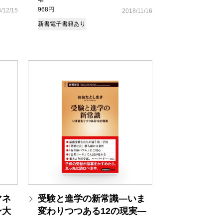
968円
/12/15
2018/11/16
新書
電子書籍あり
マネ
受験と進学の新常識―いま
ン大
変わりつつある12の現実―