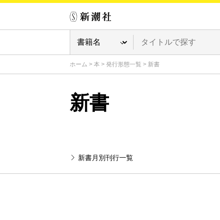
ホーム
>
本
>
発行形態一覧
>
新書
新書
新書月別刊行一覧