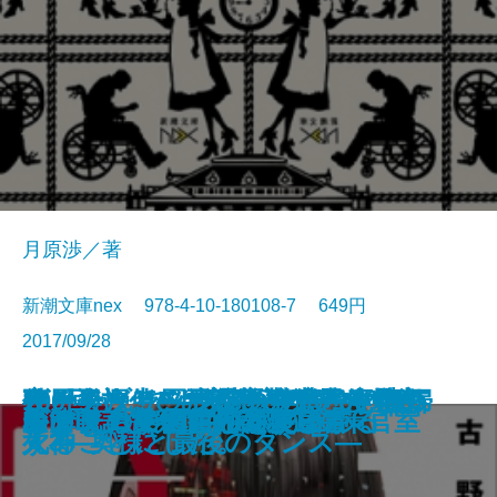
月原渉／著
新潮文庫nex 978-4-10-180108-7 649円
2017/09/28
ヴァチカン図書館の裏蔵書 聖杯
夜と会う。II―喫茶店の僕と孤独
甦る殺人者―天久鷹央の事件カル
使用人探偵シズカ―横濱異人館殺
オークブリッジ邸の笑わない貴婦
夜と会う。―放課後の僕と廃墟の
100回泣いても変わらないので恋
凜と咲きて―花の剣士 凜―
八万遠
もってけ屋敷と僕の読書日記
島津戦記〔二〕
彼女を愛した遺伝子
ジュンのための6つの小曲
R.E.D. 警察庁特殊防犯対策官室
ヴァチカン図書館の裏蔵書
島津戦記〔一〕
モノクロの君に恋をする
おまえのすべてが燃え上がる
かぜまち美術館の謎便り
カカノムモノ
伝説
の森の魔獣―
テ―
人事件―
人3―奥様と最後のダンス―
死神―
することにした。