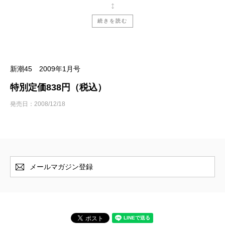
◆レンタル・チャイルド／石井光太
◆深層ルポ◆ 秋葉原通り魔殺人事件 なぜ男には
続きを読む
敵が見えないのか／中村うさぎ
■【達人対談】アメフットの達人／後藤完夫vsビー
トたけし
新潮45 2009年1月号
■リア・ディゾン、倖田來未から森進一、フランク
特別定価838円（税込）
永井まで…… 芸能界という名の「人間動物園」
発売日：2008/12/18
／梨元勝
◆「八王子スーパー3人射殺事件」捜査員極秘渡
航 真犯人は中国にいた!?／鹿島圭介
◆元厚生次官連続テロ事件 処刑マシーン小泉毅
メールマガジン登録
を操った「公安調査官」／一橋文哉
【新シリーズ】私と母（1）／張本勲 取材・構
成／歌代幸子
【新連載コラム】