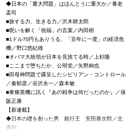
◆日本の「重大問題」はほんとうに重大か／養老
孟司
■旅する力、生きる力／沢木耕太郎
■呪いを解く「祝福」の言葉／内田樹
■1ドル70円もありうる、「百年に一度」の経済危
機／野口悠紀雄
■オバマ大統領が日本を見捨てる時／上杉隆
■ここまで堕ちたか、公明党／矢野絢也
■田母神問題で露呈したシビリアン・コントロール
／秦郁彦／谷沢永一／森本敏
■東條英機に訊く『あの戦争は何だったのか』／保
阪正康
【新連載】
◆日本の礎を創った男 銀行王 安田善次郎／北
康利