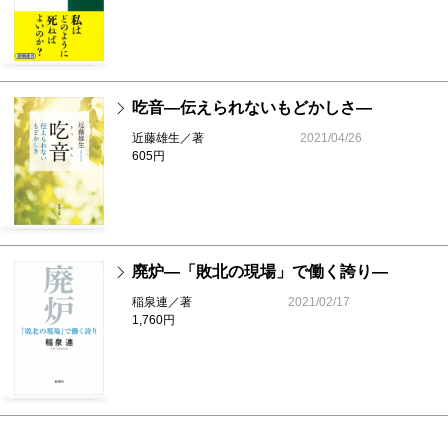
吃音―伝えられないもどかしさ―
近藤雄生／著
2021/04/26
605円
廃炉―「敗北の現場」で働く誇り―
稲泉連／著
2021/02/17
1,760円