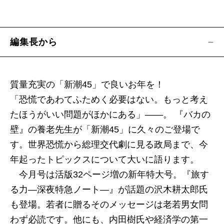
・浮世／徳川家広
・おんな／中村うさぎ
・経世済民／竹内靖雄
編集長から
［連載］
◆作家の日常、私の仕事 「駒込蓬莱町」／曾野
綾子
質量充実の「新潮45」で良いお年を！
◆だまし庵日記／野坂昭如
「恐慌であわてふためく必要はない。もっと考え
◆哲学者というならず者がいる 持続するいま／
たほうがいい問題がほかにある」――。 『バカの
中島義道
壁』の養老先生が「新潮45」に久々のご登場で
◆外務省に告ぐ／佐藤優
す。世界恐慌から総理交代劇に見る政局まで、今
◆日本人の教養 ＊新自由主義の暴虐 活字文化
年起ったトピックスについて大いに語ります。
は崩壊！／柳田邦男
今月号は活版32ページ増の新年特大号。『旅す
◆日本語万華鏡 人称の本質は何か／鈴木孝夫
る力―深夜特急ノート―』が話題の沢木耕太郎氏
◆1963 「海外旅行、自由化元年」／山口文憲
も登場。若者に贈るそのメッセージは老若男女問
◆矢来町心中 亜紀ちゃんが聴きたい／マツコ・
わず必読です。他にも、内田樹氏や経済学の第一