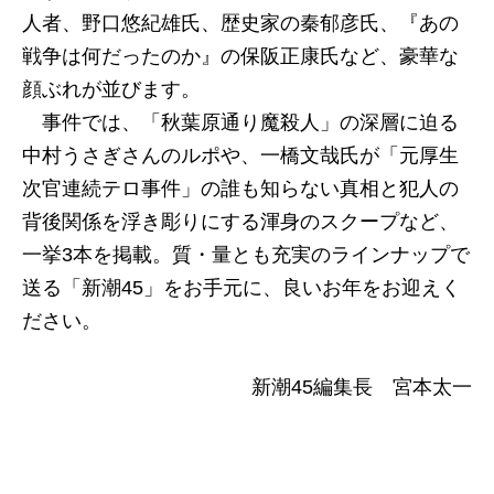
デラックス
人者、野口悠紀雄氏、歴史家の秦郁彦氏、『あの
◆恋愛単語で知るアメリカ 魅力的な相手をネッ
戦争は何だったのか』の保阪正康氏など、豪華な
トで／吉原真里
顔ぶれが並びます。
◆スピリチュアル御伽草子 ＊投資家に聞かせた
事件では、「秋葉原通り魔殺人」の深層に迫る
い『笠地蔵』／江原啓之
中村うさぎさんのルポや、一橋文哉氏が「元厚生
■スピリチュアル熊野トリップ／辛酸なめ子
次官連続テロ事件」の誰も知らない真相と犯人の
■あなたの知らない「カラオケ」の世界／烏賀陽弘
背後関係を浮き彫りにする渾身のスクープなど、
道
一挙3本を掲載。質・量とも充実のラインナップで
■漏洩情報入手！ 秘密文書で読み解く“お笑い自
送る「新潮45」をお手元に、良いお年をお迎えく
衛隊”／天野晋
ださい。
■書物の森
■シネマ・ブレイク
新潮45編集長 宮本太一
［グラビア］
◆日本再発見
◆シリーズ 住まいのかたち ヨーロッパII／小松