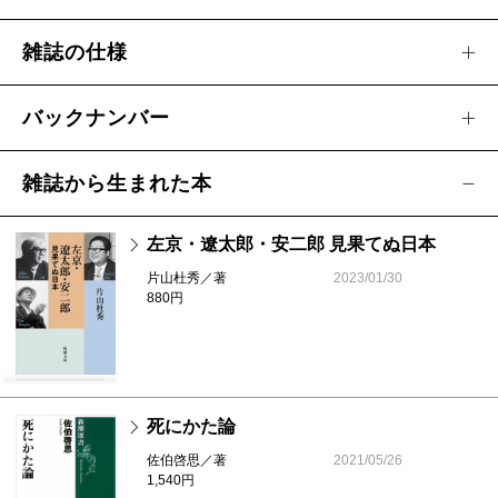
義夫
雑誌の仕様
◆辛酸なめ子inスピリチュアル熊野トリップ
［企画広告］
バックナンバー
◇下重暁子の自転車紳士録（33） 山崎美緒
［扉のことば］
雑誌から生まれた本
◇谷沢永一・選
左京・遼太郎・安二郎 見果てぬ日本
片山杜秀／著
2023/01/30
880円
死にかた論
佐伯啓思／著
2021/05/26
1,540円