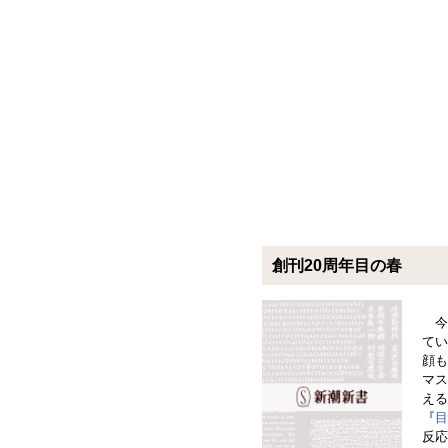
創刊20周年目の春
今
てい
顔も
マス
える
『
目
反応