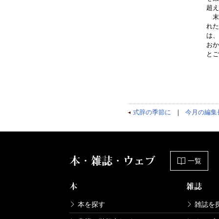
超え
末尾
れた
は、
おか
とご
式辞の季節に
｜
今月の編集
本・雑誌・ウェブ
一覧
本
雑誌
本を探す
雑誌を