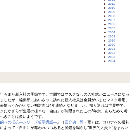
2011
2010
2009
2008
2007
2006
2005
2004
2003
2019
2020
2021
2022
2023
2024
年もまた新入社の季節です。世間ではマスクなしの入社式がニュースになっ
ましたが、編集部にあいさつに訪れた新入社員は全員がいまだマスク着用。
表情もうかがえない初対面は4年連続となりました。振り返れば世界中で、
クにかぎらず生活の様々な「自由」が制限されたこの3年余、あらためて考
べきことは多いようです。
的への抵抗―シリーズ哲学講話―
』（
國分功一郎
・著）は、コロナへの過剰
によって〈自由〉が奪われつつあると警鐘を鳴らし"世界的大炎上"をまねい