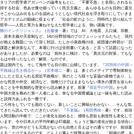
タリアの哲学者アガンベンの論考をもとに、「不要不急」と名指しされるも
排する社会、色あせ痩せ細っていく民主主義と、あらゆるものを目的に還元
そこからはみ出るものを認めようとしない現代社会を浮き彫りにしていきま
アカデミズムの額縁に収まらず、「社会の虻のように」同時代と切り結んで
哲学――人気と実力を兼ねそなえた哲学者による、熱い講義です。
難のインテリジェンス
』（
佐藤優
・著）では、AI、大地震、人口減、宗教、
、資本主義や天皇制など、14の分野領域のプロフェッショナルたちと、現代
が抱える難題について深く対話。たしか小泉政権の頃、経団連の幹部が「日
課題と解決策なんて、本屋に行けば全部書いてある」と言って話題になった
がありましたが、必要なのは「前向きに検討」でも「異次元の対策」でもな
もはや待ったなしの「解答」なのです。
題は国内でも、そして海外でも目の前に山積しています。『
2035年の中国―
平路線は生き残るか―
』（
宮本雄二
・著）は、多くのメディアで専制体制を
にしたと伝えられる習近平政権が、実のところ様々な妥協の産物であり、し
かな民意や外交、経済など、強権だけではままならない薄氷の運営を迫られ
ることを中長期的な歴史から読み解きます。前著『
習近平の中国
』から8
中国大使を務めた第一人者による、単なる中国脅威論とは一線を画した読み
と説得力あふれる一冊です。
ろ何をしていても面白くない、新しいことに興味がわかない......そんな気
てきたら読んでいただきたいのが、『
不老脳
』（
和田秀樹
・著）です。前頭
人間活動の中枢で、ここが老化を始めると、感情も意欲も創造性も老化して
います。今や日本人の平均年齢は47歳超、ちょうど脳の老化が始まる頃合い
から、世の中がどうも元気がないのも自然と言えばその通りですが、前頭葉
えることはできるのです。どんより澱んだ状態を抜け出し、「80歳の壁」を