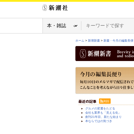
ホーム
>
新潮新書
>
新書・今月の編集長便
グルメの変遷をたどる
会社も業界も「見える化」
創刊21年目、新たな始まり
本ならではの気づき