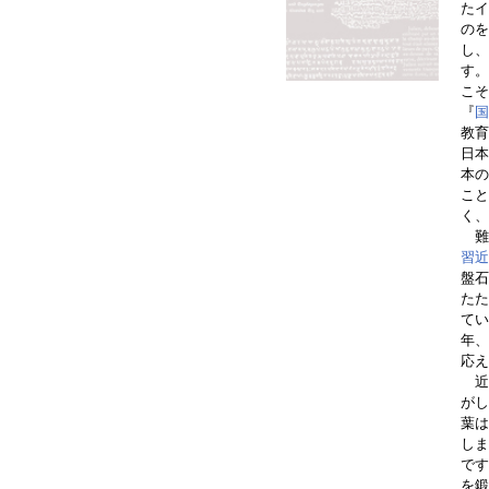
たイ
のを
し、
す。
こそ
『
国
教育
日本
本の
こと
く、
難
習近
盤石
たた
てい
年、
応え
近ご
がし
葉は
しま
です
を鍛