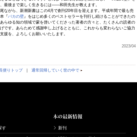
、最後まで楽しく生きるには――和田先生が教えます。
ながら、新潮新書はこの4月で創刊20年目を迎えます。平成年間で最も売
本『
バカの壁
』をはじめ多くのベストセラーを刊行し続けることができたの
あらゆる知の領域で蒙を啓いてくださった著者の方々と、たくさんの読者の
げです。あらためて感謝申し上げるとともに、これからも変わらないご協力
支援を、よろしくお願いいたします。
2023/04
長便りトップ
｜
通常回帰していく世の中で
本の最新情報
探す
新刊