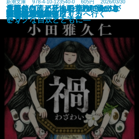
新潮文庫 978-4-10-123540-0 605円 2026/03/30
「読む力」と「地頭力」がいっき
旅のつばくろ、ふたたび─飛び立
原田マハ、アートの達人に会いに
名探偵の顔が良い2―謎解きはジ
大好きな人、死んでくれてありが
ドリトル先生アフリカへ行く
魔都シカモア
聖女の、遺産
重力アルケミック
最後の魔法
水─本の小説─
ブルー ハワイ
可哀想な蠅
禍
遠い声、遠い部屋
連続殺人鬼の妻
夜が少女を探偵にする
文豪の花嫁
戦慄
キツネ狩り
に身につく 東大読書
つ季節─
いく
ャンクな自炊とともに―
とう