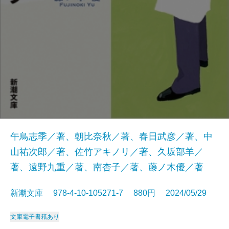
午鳥志季／著、朝比奈秋／著、春日武彦／著、中
山祐次郎／著、佐竹アキノリ／著、久坂部羊／
著、遠野九重／著、南杏子／著、藤ノ木優／著
新潮文庫 978-4-10-105271-7 880円 2024/05/29
文庫
電子書籍あり