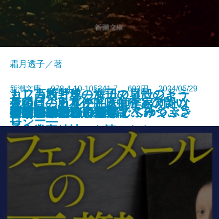
霜月透子／著
新潮文庫 978-4-10-105341-7 693円 2024/05/29
もし高校野球の女子マネージャー
カフカ断片集―海辺の貝殻のよう
夜明けのカルテ―医師作家アンソ
最後に「ありがとう」と言えたな
死の貝―日本住血吸虫症との闘い
夜が明ける
がドラッカーの『イノベーション
ひとりでカラカサさしてゆく
ガイズ＆ドールズ
ぼくの哲学
にうつろで、ひと足でふみつぶさ
天狗屋敷の殺人
祈願成就
フェルメールの憂鬱
神の悪手
こころの散歩
ここに物語が
身代りの女
ブラームスはお好き
決定版カフカ短編集
イデアの再臨
公孫龍 巻二 赤龍篇
文庫
電子書籍あり
ロジー―
ら
―
と企業家精神』を読んだら
れそうだ―