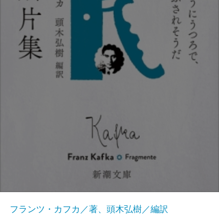
フランツ・カフカ／著、頭木弘樹／編訳