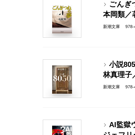
ごんぎ
本岡類／
新潮文庫 978-4-
小説805
林真理子
新潮文庫 978-4-
AI監獄
ジェフリ