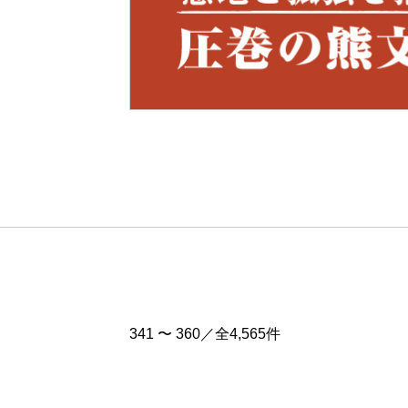
Pre
v
341 〜 360／全4,565件