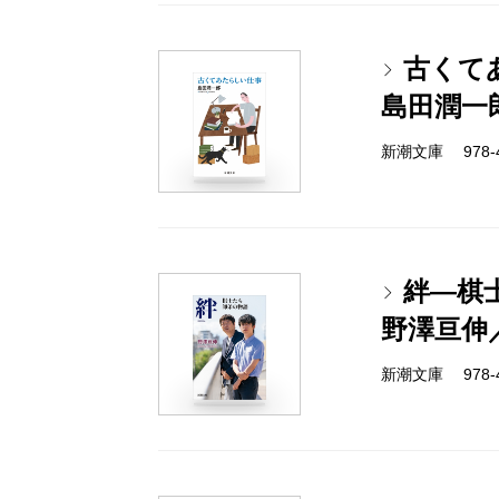
古くて
島田潤一
新潮文庫 978-4-
絆―棋
野澤亘伸
新潮文庫 978-4-