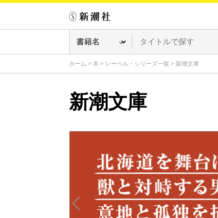
ホーム
>
本
>
レーベル・シリーズ一覧
>
新潮文庫
新潮文庫