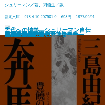
シュリーマン／著、関楠生／訳
新潮文庫 978-4-10-207901-0 693円 1977/09/01
文庫
古代への情熱―シュリーマン自伝
喪失の儀礼
パルタイ
夢魔の標的
天人五衰―豊饒の海・第四巻―
海流のなかの島々〔上〕
海流のなかの島々〔下〕
暁の寺―豊饒の海・第三巻―
果心居士の幻術
百万ドルをとり返せ！
奔馬―豊饒の海・第二巻―
白い服の男
先導者・赤い雪崩
午後の恐竜
彼の生きかた
巨人の磯
宇宙のあいさつ
精神分析入門〔上〕
精神分析入門〔下〕
幸福論
―