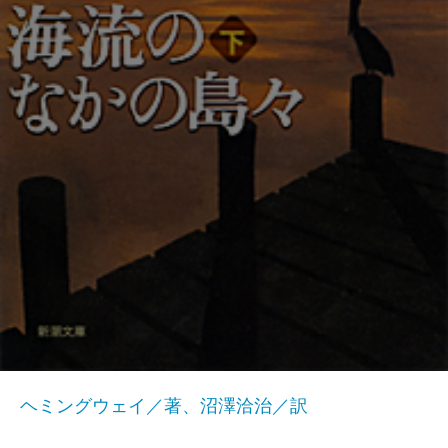
ヘミングウェイ／著、沼澤洽治／訳