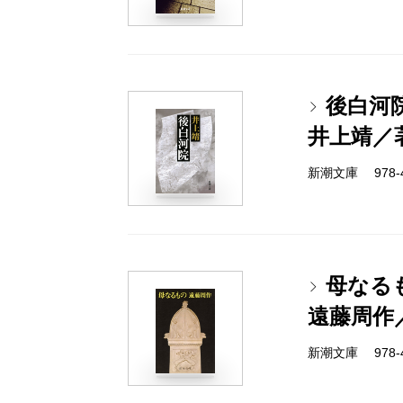
後白河
井上靖／
新潮文庫 978-4-
母なる
遠藤周作
新潮文庫 978-4-