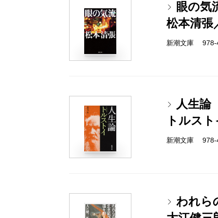
眼の気
松本清張
新潮文庫 978-4-
人生論
トルスト
新潮文庫 978-4-
われら
大江健三