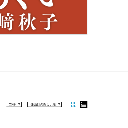
Nex
t
20件
発売日の新しい順