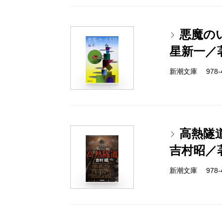
悪魔の
星新一／
新潮文庫 978-4-
高熱隧
吉村昭／
新潮文庫 978-4-