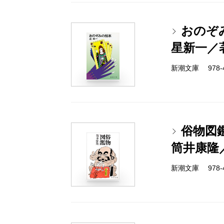
おのぞ
星新一／
新潮文庫 978-4-
俗物図
筒井康隆
新潮文庫 978-4-