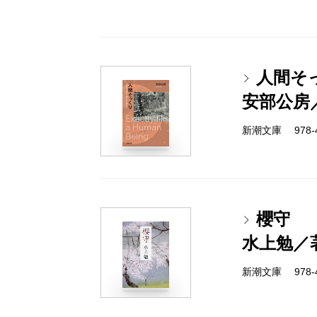
人間そ
安部公房
新潮文庫 978-4-
櫻守
水上勉／
新潮文庫 978-4-