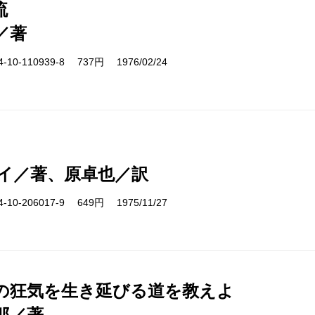
流
／著
10-110939-8 737円 1976/02/24
イ／著、原卓也／訳
10-206017-9 649円 1975/11/27
の狂気を生き延びる道を教えよ
郎／著