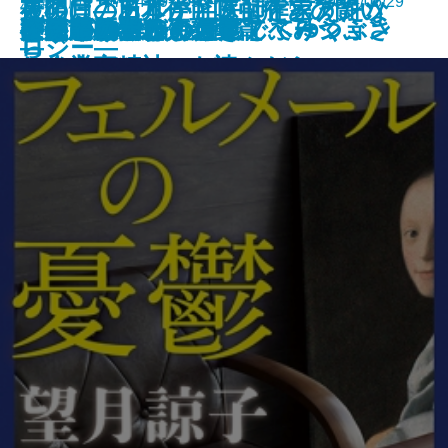
新潮文庫 978-4-10-105341-7 693円 2024/05/29
夜明けのカルテ―医師作家アンソ
最後に「ありがとう」と言えたな
死の貝―日本住血吸虫症との闘い
夜が明ける
がドラッカーの『イノベーション
ひとりでカラカサさしてゆく
ガイズ＆ドールズ
ぼくの哲学
にうつろで、ひと足でふみつぶさ
天狗屋敷の殺人
祈願成就
フェルメールの憂鬱
神の悪手
こころの散歩
ここに物語が
身代りの女
ブラームスはお好き
決定版カフカ短編集
イデアの再臨
公孫龍 巻二 赤龍篇
ロジー―
ら
―
と企業家精神』を読んだら
れそうだ―