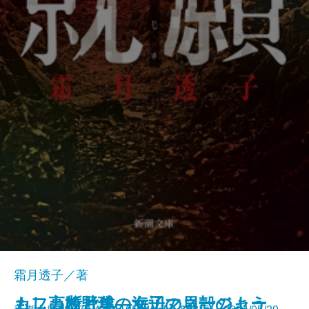
霜月透子／著
もし高校野球の女子マネージャー
カフカ断片集―海辺の貝殻のよう