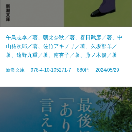
午鳥志季／著、朝比奈秋／著、春日武彦／著、中
山祐次郎／著、佐竹アキノリ／著、久坂部羊／
著、遠野九重／著、南杏子／著、藤ノ木優／著
新潮文庫 978-4-10-105271-7 880円 2024/05/29