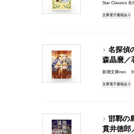
Star Classic
文庫
電子書籍あり
名探偵
森晶麿／
新潮文庫nex 978
文庫
電子書籍あり
邯鄲の
貫井徳郎