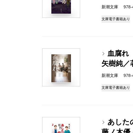
新潮文庫 978-4-
文庫
電子書籍あり
血腐れ
矢樹純／
新潮文庫 978-4-
文庫
電子書籍あり
あした
藤ノ木優