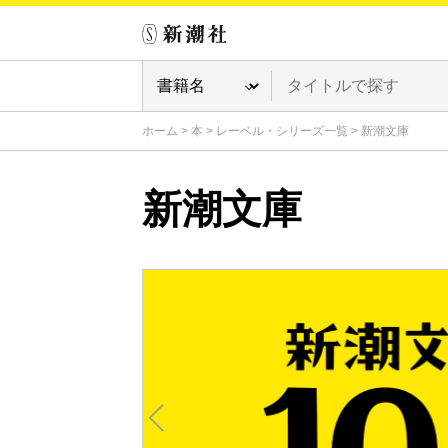
ホーム
>
本
>
レーベル・シリーズ一覧
>
新潮文庫
新潮文庫