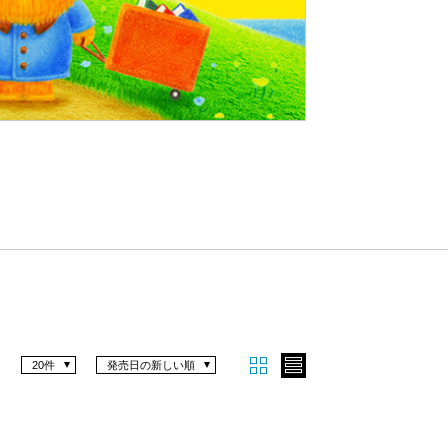
Nex
t
20件
発売日の新しい順