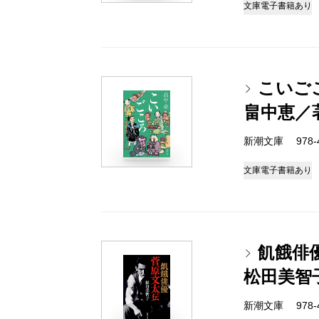
文庫
電子書籍あり
こいご
畠中恵／
新潮文庫 978-4-
文庫
電子書籍あり
飢餓俳
松田美智
新潮文庫 978-4-