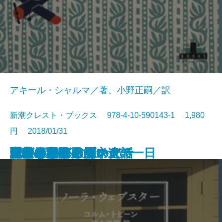
アキール・シャルマ／著、小野正嗣／訳
新潮クレスト・ブックス 978-4-10-590143-1 1,980
円 2018/01/31
両方になる
最初の悪い男
変わったタイプ
ガルヴェイアスの犬
戦時の音楽
憂鬱な10か月
知の果てへの旅
マザリング・サンデー
昏い水
ファミリー・ライフ
ノーラ・ウェブスター
運命と復讐
おじいさんに聞いた話
階段を下りる女
五月の雪
人生の段階
ふたつの海のあいだで
ビリー・リンの永遠の一日
ウインドアイ
ジュリエット