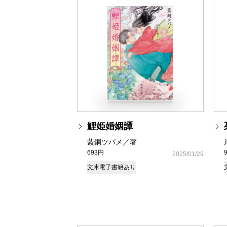
鯉姫婚姻譚
藍銅ツバメ／著
693円
2025/01/29
文庫
電子書籍あり