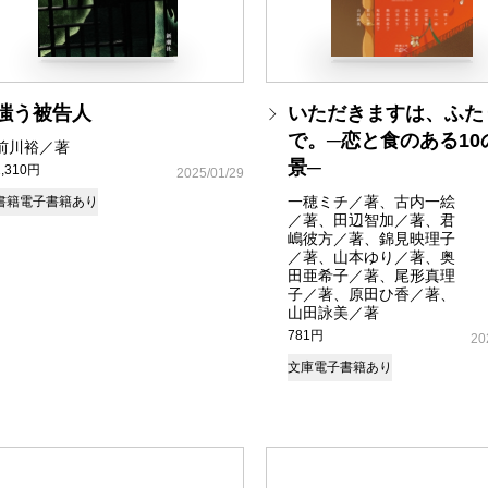
嗤う被告人
いただきますは、ふた
で。─恋と食のある10
前川裕／著
景─
2,310円
2025/01/29
一穂ミチ／著、古内一絵
書籍
電子書籍あり
／著、田辺智加／著、君
嶋彼方／著、錦見映理子
／著、山本ゆり／著、奥
田亜希子／著、尾形真理
子／著、原田ひ香／著、
山田詠美／著
781円
20
文庫
電子書籍あり