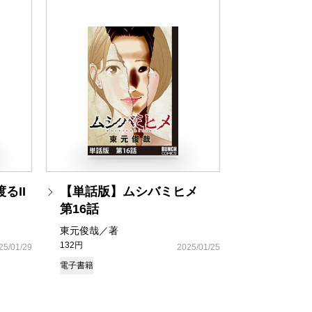
るII
【単話版】ムシバミヒメ
第16話
東元俊哉／著
132円
25/01/29
2025/01/25
電子書籍