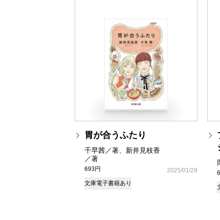
胃が合うふたり
千早茜／著、新井見枝香
／著
693円
2025/01/29
文庫
電子書籍あり