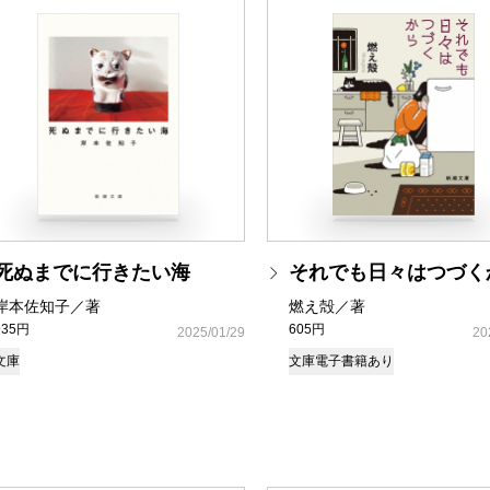
死ぬまでに行きたい海
それでも日々はつづく
岸本佐知子／著
燃え殻／著
935円
605円
2025/01/29
20
文庫
文庫
電子書籍あり