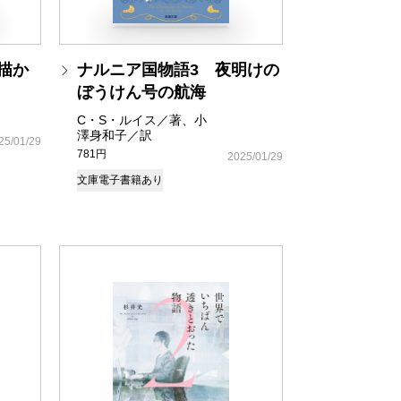
描か
ナルニア国物語3 夜明けの
ぼうけん号の航海
C・S・ルイス／著、小
澤身和子／訳
25/01/29
781円
2025/01/29
文庫
電子書籍あり