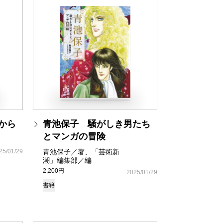
から
青池保子 騒がしき男たち
とマンガの冒険
25/01/29
青池保子／著、「芸術新
潮」編集部／編
2,200円
2025/01/29
書籍