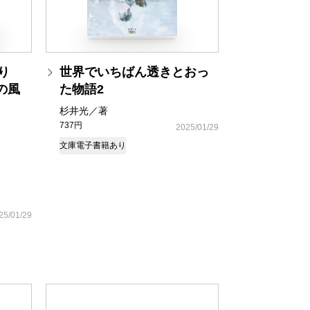
り
世界でいちばん透きとおっ
の風
た物語2
杉井光／著
737円
2025/01/29
文庫
電子書籍あり
25/01/29