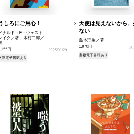
うしろにご用心！
天使は見えないから、
ない
ドナルド・E・ウェスト
レイク／著、木村二郎／
島本理生／著
訳
1,870円
20
1,155円
2025/01/29
書籍
電子書籍あり
文庫
電子書籍あり