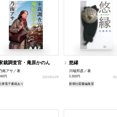
家裁調査官・庵原かのん
悠縁
乃南アサ／著
川端邦彦／著
880円
3,300円
2025/01/29
20
文庫
電子書籍あり
新潮社図書編集室