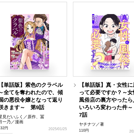
【単話版】紫色のクラベル
【単話版】真・女性に
～全てを奪われたので、傾
って必要ですか？～女
国の悪役令嬢となって返り
風俗店の裏方やったら
咲きます～ 第9話
いろいろ変わった件～
7話
星見だいふく／原作、冨
月一乃／漫画
ヤチナツ／著
132円
2025/01/25
110円
20