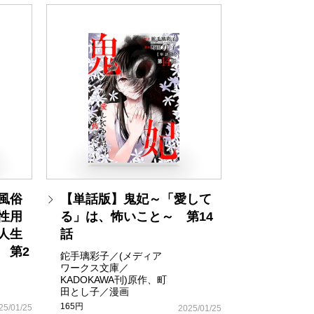
風俗
【単話版】鬼妃～「愛して
性用
る」は、怖いこと～ 第14
人生
話
 第2
鉈手璃彩子／(メディア
ワークス文庫／
KADOKAWA刊)原作、町
田とし子／漫画
165円
25/01/25
2025/01/25