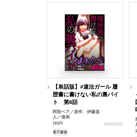
【単話版】#違法ガール 履
歴書に書けない私の裏バイ
ト 第6話
阿部ベア／原作、伊藤遥
人／漫画
165円
2025/01/25
電子書籍