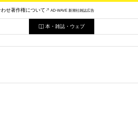
合わせ
著作権について
AD-WAVE 新潮社雑誌広告
本・雑誌・ウェブ