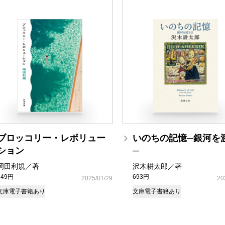
ブロッコリー・レボリュー
いのちの記憶─銀河を渡
ション
─
岡田利規／著
沢木耕太郎／著
649円
693円
2025/01/29
20
文庫
電子書籍あり
文庫
電子書籍あり