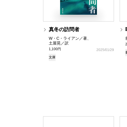
真冬の訪問者
W・C・ライアン／著、
土屋晃／訳
1,100円
2025/01/29
文庫