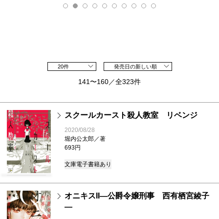
20件
発売日の新しい順
141〜160／全323件
スクールカースト殺人教室 リベンジ
2020/08/28
堀内公太郎／著
693円
文庫
電子書籍あり
オニキスII―公爵令嬢刑事 西有栖宮綾子
―