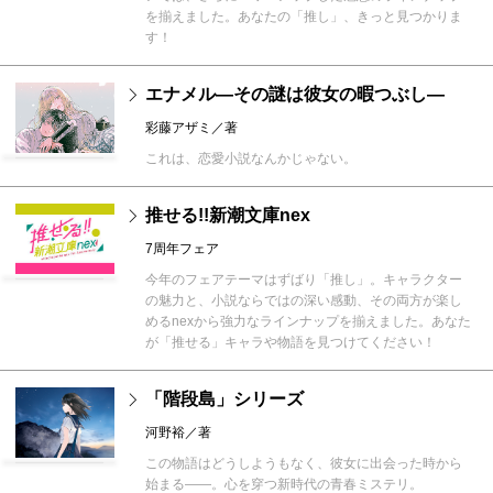
を揃えました。あなたの「推し」、きっと見つかりま
す！
エナメル―その謎は彼女の暇つぶし―
彩藤アザミ／著
これは、恋愛小説なんかじゃない。
推せる!!新潮文庫nex
7周年フェア
今年のフェアテーマはずばり「推し」。キャラクター
の魅力と、小説ならではの深い感動、その両方が楽し
めるnexから強力なラインナップを揃えました。あなた
が「推せる」キャラや物語を見つけてください！
「階段島」シリーズ
河野裕／著
この物語はどうしようもなく、彼女に出会った時から
始まる――。心を穿つ新時代の青春ミステリ。