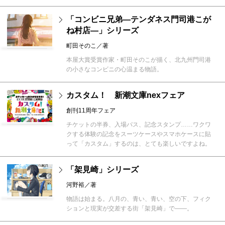
「コンビニ兄弟―テンダネス門司港こが
ね村店―」シリーズ
町田そのこ／著
本屋大賞受賞作家・町田そのこが描く、北九州門司港
の小さなコンビニの心温まる物語。
カスタム！ 新潮文庫nexフェア
創刊11周年フェア
チケットの半券、入場パス、記念スタンプ……ワクワ
クする体験の記念をスーツケースやスマホケースに貼
って「カスタム」するのは、とても楽しいですよね。
「架見崎」シリーズ
河野裕／著
物語は始まる。八月の、青い、青い、空の下、フィク
ションと現実が交差する街「架見崎」で――。