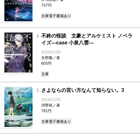
737円
文庫
電子書籍あり
不終の怪談 文豪とアルケミスト ノベラ
イズ―case 小泉八雲―
2020/01/29
矢野隆／著
605円
文庫
さよならの言い方なんて知らない。3
2019/12/25
河野裕／著
781円
文庫
電子書籍あり