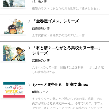
杉井光／著
衝撃のラストにあなたの見る世界は『透きとおる』。
「金春屋ゴメス」シリーズ
西條奈加／著
直木賞作家・西條奈加の幻のデビュー作！
「君と漕ぐ―ながとろ高校カヌー部―」
シリーズ
武田綾乃／著
女子4人のカヌー部、目指すは全国制覇！ 水しぶき眩
しい青春部活小説。
も〜っと!!推せる 新潮文庫nex
8周年フェア
キャラクターの魅力と小説ならではの深い感動。その
両方が味わえる新潮文庫nexは、今年で8周年。本フェ
アでは、さらにパワーアップした魅惑のラインナップ