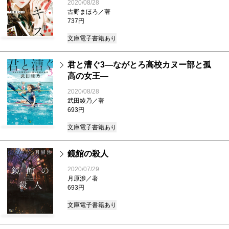
2020/08/28
古野まほろ／著
737円
文庫
電子書籍あり
君と漕ぐ3―ながとろ高校カヌー部と孤
高の女王―
2020/08/28
武田綾乃／著
693円
文庫
電子書籍あり
鏡館の殺人
2020/07/29
月原渉／著
693円
文庫
電子書籍あり