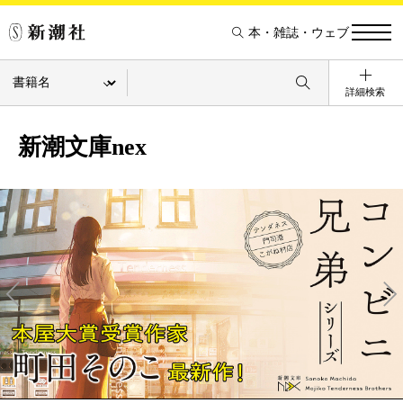
本・雑誌・ウェブ
詳細検索
新潮文庫nex
Pre
Ne
v
xt