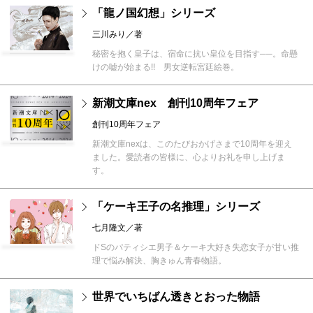
「龍ノ国幻想」シリーズ
三川みり／著
秘密を抱く皇子は、宿命に抗い皇位を目指す──。命懸
けの嘘が始まる!! 男女逆転宮廷絵巻。
新潮文庫nex 創刊10周年フェア
創刊10周年フェア
新潮文庫nexは、このたびおかげさまで10周年を迎え
ました。愛読者の皆様に、心よりお礼を申し上げま
す。
「ケーキ王子の名推理」シリーズ
七月隆文／著
ドSのパティシエ男子＆ケーキ大好き失恋女子が甘い推
理で悩み解決、胸きゅん青春物語。
世界でいちばん透きとおった物語