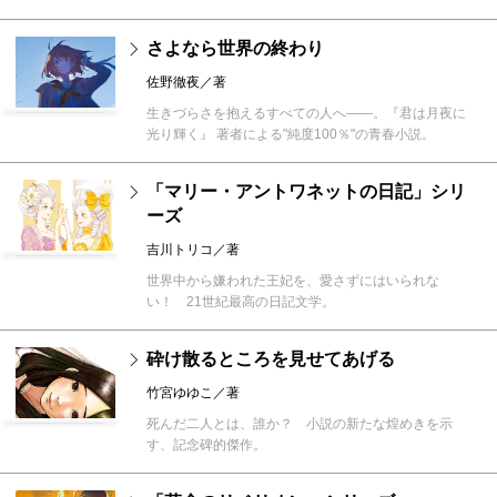
さよなら世界の終わり
佐野徹夜／著
生きづらさを抱えるすべての人へ――。『君は月夜に
光り輝く』 著者による"純度100％"の青春小説。
「マリー・アントワネットの日記」シリ
ーズ
吉川トリコ／著
世界中から嫌われた王妃を、愛さずにはいられな
い！ 21世紀最高の日記文学。
砕け散るところを見せてあげる
竹宮ゆゆこ／著
死んだ二人とは、誰か？ 小説の新たな煌めきを示
す、記念碑的傑作。