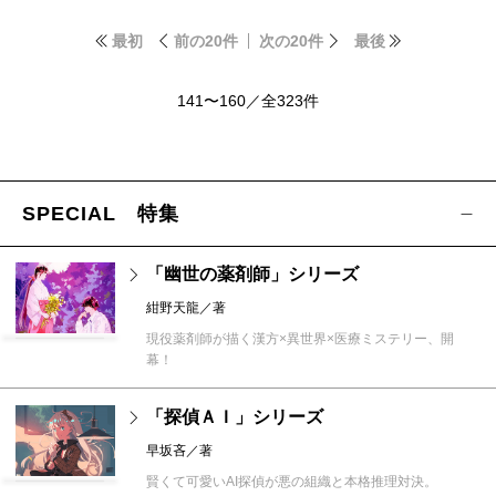
最初
前の20件
次の20件
最後
141〜160／全323件
SPECIAL 特集
「幽世の薬剤師」シリーズ
紺野天龍／著
現役薬剤師が描く漢方×異世界×医療ミステリー、開
幕！
「探偵ＡＩ」シリーズ
早坂吝／著
賢くて可愛いAI探偵が悪の組織と本格推理対決。