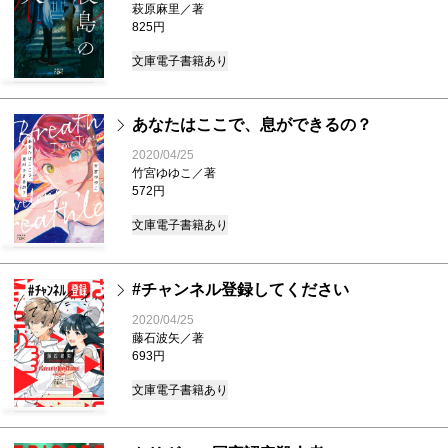
萩原麻里／著
825円
文庫
電子書籍あり
あなたはここで、息ができるの？
2020/04/25
竹宮ゆゆこ／著
572円
文庫
電子書籍あり
#チャンネル登録してください
2020/04/25
藤石波矢／著
693円
文庫
電子書籍あり