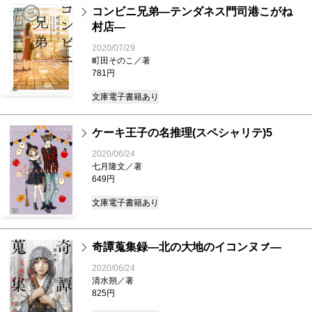
コンビニ兄弟―テンダネス門司港こがね
村店―
2020/07/29
町田そのこ／著
781円
文庫
電子書籍あり
ケーキ王子の名推理(スペシャリテ)5
2020/06/24
七月隆文／著
649円
文庫
電子書籍あり
奇譚蒐集録―北の大地のイコンヌㇷ゚―
2020/06/24
清水朔／著
825円