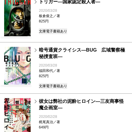
トリガー―国家認定殺人者―
2020/03/28
板倉俊之／著
825円
文庫
電子書籍あり
暗号通貨クライシス―BUG 広域警察極
秘捜査班―
2020/03/28
福田和代／著
825円
文庫
電子書籍あり
彼女は弊社の泥酔ヒロイン―三友商事怪
魔企画室―
2020/02/28
梶尾真治／著
649円