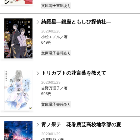
文庫
電子書籍あり
綺羅星―銀座ともしび探偵社―
2020/02/28
小松エメル／著
649円
文庫
電子書籍あり
トリカブトの花言葉を教えて
2020/01/29
吉野万理子／著
693円
文庫
電子書籍あり
青ノ果テ―花巻農芸高校地学部の夏―
2020/01/29
伊与原新／著