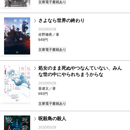
文庫
電子書籍あり
さよなら世界の終わり
2020/05/28
佐野徹夜／著
649円
文庫
電子書籍あり
処女のまま死ぬやつなんていない、みん
な世の中にやられちまうからな
2020/05/28
葵遼太／著
693円
文庫
電子書籍あり
呪殺島の殺人
2020/05/28