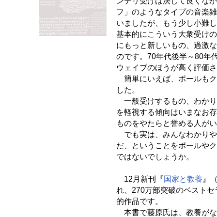
ンテリ受けは決して良くなか
フ」のようなタイプの音楽雑
いましたが、もう少し小難し
基本的にこういう大衆受けの
にもっと新しいもの、過激な
のです。70年代後半～80
ウェイブのほうが高く評価さ
簡単にいえば、ポールもク
した。
一般受けするもの、わかり
を軽視する傾向はいまなお存
ものをやたらと誉める人がい
でも実は、みんなわかりや
だ、ということをポールやク
ではないでしょうか。
12月新刊『
国家と教養
』
れ、270万部突破のベスト
的作品です。
本書で藤原氏は、教養がな