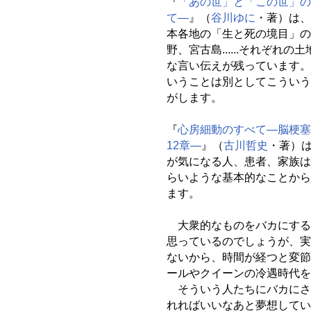
『
「あの世」と「この世」の
て―
』（
谷川ゆに
・著）は、
本各地の「生と死の境目」の
野、宮古島......それぞれ
な言い伝えが残っています。
いうことは別としてこういう
がします。
『
心房細動のすべて―脳梗塞
12章―
』（
古川哲史
・著）
が気になる人、患者、家族は
らいような基本的なことから
ます。
大衆的なものをバカにする
思っているのでしょうが、実
ないから、時間が経つと変節
ールやクイーンの冷遇時代を
そういう人たちにバカにさ
れればいいなあと夢想してい