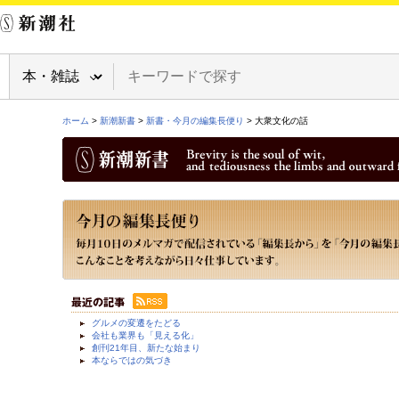
ホーム
>
新潮新書
>
新書・今月の編集長便り
> 大衆文化の話
グルメの変遷をたどる
会社も業界も「見える化」
創刊21年目、新たな始まり
本ならではの気づき