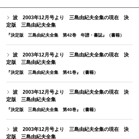
波 2003年12月号より 三島由紀夫全集の現在 決
定版 三島由紀夫全集
『決定版 三島由紀夫全集 第42巻 年譜・書誌』（書籍）
波 2003年12月号より 三島由紀夫全集の現在 決
定版 三島由紀夫全集
『決定版 三島由紀夫全集 第41巻』（書籍）
波 2003年12月号より 三島由紀夫全集の現在 決
定版 三島由紀夫全集
『決定版 三島由紀夫全集 第40巻』（書籍）
波 2003年12月号より 三島由紀夫全集の現在 決
定版 三島由紀夫全集