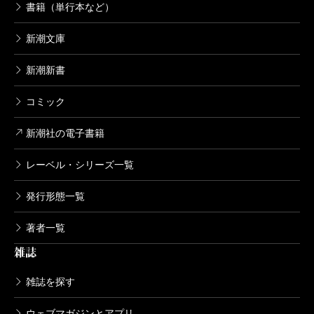
書籍（単行本など）
新潮文庫
新潮新書
コミック
新潮社の電子書籍
レーベル・シリーズ一覧
発行形態一覧
著者一覧
雑誌
雑誌を探す
ウェブマガジンとアプリ