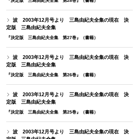
『決定版 三島由紀夫全集 第28巻』（書籍）
波 2003年12月号より 三島由紀夫全集の現在 決
定版 三島由紀夫全集
『決定版 三島由紀夫全集 第27巻』（書籍）
波 2003年12月号より 三島由紀夫全集の現在 決
定版 三島由紀夫全集
『決定版 三島由紀夫全集 第26巻』（書籍）
波 2003年12月号より 三島由紀夫全集の現在 決
定版 三島由紀夫全集
『決定版 三島由紀夫全集 第25巻』（書籍）
波 2003年12月号より 三島由紀夫全集の現在 決