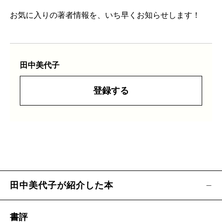
お気に入りの著者情報を、いち早くお知らせします！
田中美代子
登録する
田中美代子が紹介した本
書評