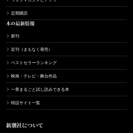
定期購読
本の最新情報
新刊
近刊（まもなく発売）
ベストセラーランキング
映画・テレビ・舞台作品
一章まるごと試し読みできる本
特設サイト一覧
新潮社について