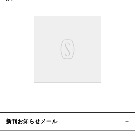
新刊お知らせメール