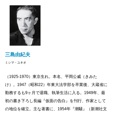
ても、三島文学には、これを取り巻く一種魔的な
磁界があって、絶えずマニヤックな研究家、コレ
クターをひきよせるかのようであり、佐藤秀明、
井上隆史、山中剛史氏をはじめ、編集協力の諸氏
は、いずれも“考古学者の執念をもつ”資料発掘の
鬼であり、時には古代文字解読のアクロバット的
努力をも要して、全体像は雲間から徐々にその威
三島由紀夫
容を現しつつある。
ミシマ・ユキオ
「全集には断簡零墨まで収録すべし」というの
が、そもそも旧全集からの著者の遺言だが、無論
（1925-1970）東京生れ。本名、平岡公威（きみた
これは“三島由紀夫ならでは”の自負の言と読め
け）。1947（昭和22）年東大法学部を卒業後、大蔵省に
る。四方に飛び散った飛沫の一粒々々が、ことご
勤務するも9ヶ月で退職、執筆生活に入る。1949年、最
とく小さな光を宿して燦めくように、呪術にかか
初の書き下ろし長編『仮面の告白』を刊行、作家として
った言葉たちは読者の魂を痺れさせ、誰しも一滴
の地位を確立。主な著書に、1954年『潮騒』（新潮社文
まで、その醍醐味を追求せずにはいられないの