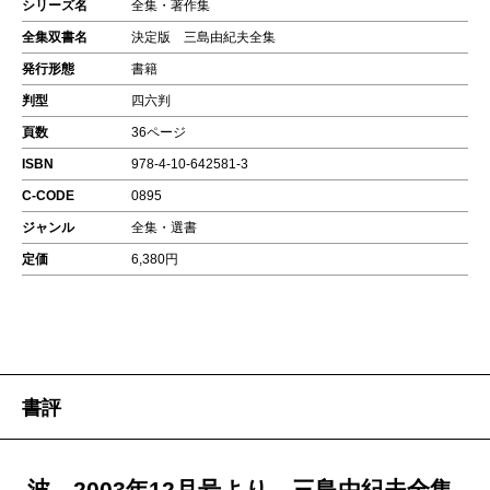
シリーズ名
全集・著作集
全集双書名
決定版 三島由紀夫全集
発行形態
書籍
判型
四六判
頁数
36ページ
ISBN
978-4-10-642581-3
C-CODE
0895
ジャンル
全集・選書
定価
6,380円
書評
波 2003年12月号より 三島由紀夫全集