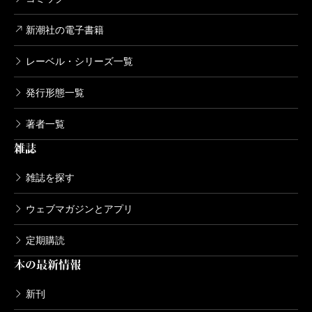
など解読すべき作品が山積しており、当分資料探
2003/06/08
三島由紀夫／著
索の旅が続きそうである。「僕は鯨と同じで、骨
新潮社の電子書籍
6,380円
も筋も皮も無駄に捨てられるものは何もないん
レーベル・シリーズ一覧
だ」という三島由紀夫の言葉を噛みしめている現
決定版 三島由紀夫全集 第30巻
場である。
発行形態一覧
2003/05/09
三島由紀夫／著
6,380円
著者一覧
雑誌
決定版 三島由紀夫全集 第29巻
雑誌を探す
2003/04/10
三島由紀夫／著
6,380円
ウェブマガジンとアプリ
定期購読
決定版 三島由紀夫全集 第28巻
本の最新情報
2003/03/10
三島由紀夫／著
6,380円
新刊