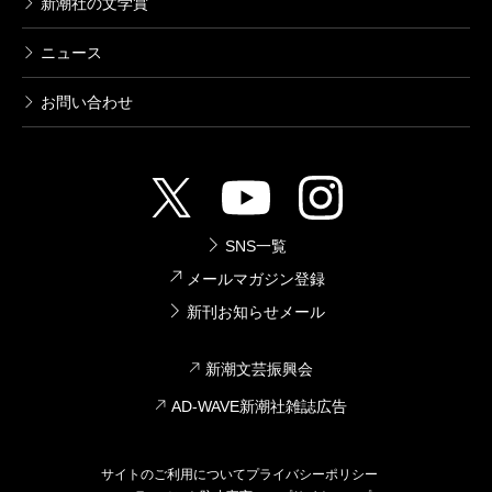
新潮社の文学賞
三島由紀夫／著
6,380円
ニュース
お問い合わせ
決定版 三島由紀夫全集 第23巻
2002/10/10
三島由紀夫／著
6,380円
決定版 三島由紀夫全集 第22巻
SNS一覧
2002/09/10
メールマガジン登録
三島由紀夫／著
6,380円
新刊お知らせメール
新潮文芸振興会
決定版 三島由紀夫全集 第21巻
AD-WAVE新潮社雑誌広告
2002/08/09
三島由紀夫／著
6,380円
サイトのご利用について
プライバシーポリシー