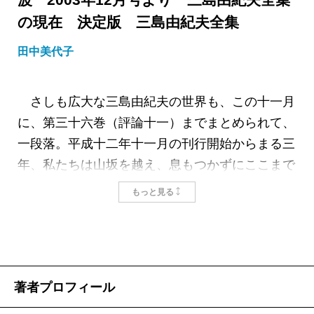
の現在 決定版 三島由紀夫全集
田中美代子
さしも広大な三島由紀夫の世界も、この十一月
に、第三十六巻（評論十一）までまとめられて、
一段落。平成十二年十一月の刊行開始からまる三
年、私たちは山坂を越え、息もつかずにここまで
登りつめた、という感慨が深い。
もっと見る
今回の決定版全集は、没後の第一回全集を経て
三十年、山中湖村に開設された三島由紀夫文学館
の協力を得て、少年時代の習作、草稿、創作ノー
トなど、久しく待たれていた未公開資料が収録で
著者プロフィール
きたのは、何よりもうれしいことである。
当時に比べて研究が充実深化するのは当然とし