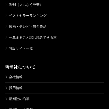
近刊（まもなく発売）
決定版 三島由紀夫全集 第27巻
2003/02/10
ベストセラーランキング
三島由紀夫／著
6,380円
映画・テレビ・舞台作品
一章まるごと試し読みできる本
決定版 三島由紀夫全集 第26巻
2003/01/10
特設サイト一覧
三島由紀夫／著
6,380円
新潮社について
決定版 三島由紀夫全集 第25巻
2002/12/10
会社情報
三島由紀夫／著
6,380円
採用情報
新潮社の沿革
決定版 三島由紀夫全集 第24巻
2002/11/08