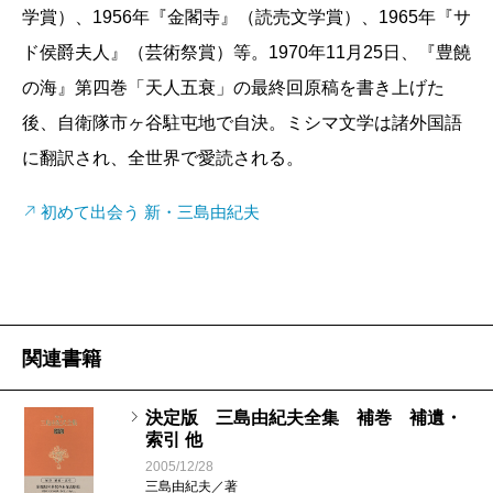
学賞）、1956年『金閣寺』（読売文学賞）、1965年『サ
だ。
ド侯爵夫人』（芸術祭賞）等。1970年11月25日、『豊饒
さて因縁の十一月、無事「檄」までを収め終っ
の海』第四巻「天人五衰」の最終回原稿を書き上げた
て一息いれ、次の巻からはいよいよ第二段階に入
後、自衛隊市ヶ谷駐屯地で自決。ミシマ文学は諸外国語
る。
に翻訳され、全世界で愛読される。
詩歌（第三十七巻）、書簡（第三十八巻）、対
談・鼎談・座談（第三十九・四十巻）、音声（Ｃ
初めて出会う 新・三島由紀夫
Ｄ）（第四十一巻）、作品年表、著書目録、被翻
訳作品目録、上演・上映・放送目録、年譜（第四
十二巻）、さらに、当初の予定にはなかった補巻
を追加する予定で、補遺（小説、戯曲、評論、翻
関連書籍
訳、創作ノートなど、刊行途中で発見されたも
の）、参考文献一覧、索引などが収録される。い
決定版 三島由紀夫全集 補巻 補遺・
ずれも新しい収録編纂で、完璧を期するため、今
索引 他
後は、原則として隔月刊の予定である（旧全集で
2005/12/28
三島由紀夫／著