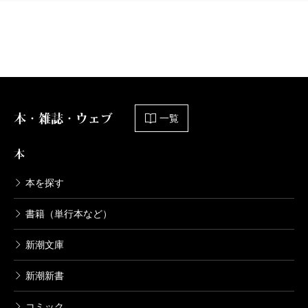
る私信に化けてしまうという経緯が分かる。
第三十九・四十巻。対談・鼎談・座談は、全体
決定版 三島由紀夫全集 第34巻
で三百篇以上もある。大方は評論と遜色のない充
2003/09/10
実したもので、旧版では割愛せざるをえなかった
三島由紀夫／著
6,380円
単行本、たとえば林房雄との「対話・日本人
論」、中村光夫との「対談・人間と文学」、伝説
本・雑誌・ウェブ
一覧
決定版 三島由紀夫全集 第33巻
の「討論 三島由紀夫vs.東大全共闘」、さら
2003/08/08
に、対談集「尚武のこころ」「源泉の感情」。ま
本
三島由紀夫／著
6,380円
た文壇のみならず、演劇界、映画界、政財界など
本を探す
にわたる、当時の華やかな交友関係が偲ばれる。
補巻は拾遺集で、三島由紀夫の潤色・ＮＬＴ公
決定版 三島由紀夫全集 第32巻
書籍（単行本など）
2003/07/10
演「リュイ・ブラス」台本、また三島由紀夫文学
三島由紀夫／著
新潮文庫
館蔵の新発見の作品では、中等科四年時代の作文
6,380円
「神官」「冬山」、さらに「梅枝」「菊薫る環物
新潮新書
語」「二令嬢」、幻の作「模倣の恋」創作ノート
決定版 三島由紀夫全集 第31巻
コミック