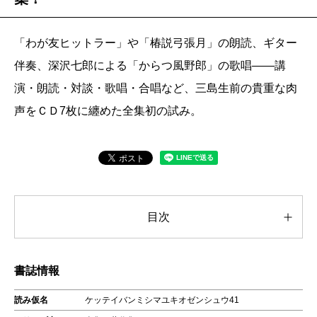
「わが友ヒットラー」や「椿説弓張月」の朗読、ギター
伴奏、深沢七郎による「からつ風野郎」の歌唱――講
演・朗読・対談・歌唱・合唱など、三島生前の貴重な肉
声をＣＤ7枚に纏めた全集初の試み。
目次
書誌情報
読み仮名
ケッテイバンミシマユキオゼンシュウ41