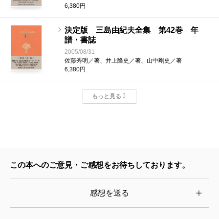
は不可能だったＣＤによる自作朗読なども、時満
6,380円
ちての収録である）。
第三十七巻の詩歌では、今回初収録のものが四
決定版 三島由紀夫全集 第42巻 年
譜・書誌
八六篇（旧全集一七二篇）で、これは主に幼・少
2005/08/31
年時代に書かれたものであり、手づくりの詩集や
佐藤秀明／著、井上隆史／著、山中剛史／著
6,380円
ノート十六冊から収録された（三島由紀夫文学館
蔵の二冊以外は、あとで三島家から発見されたも
決定版 三島由紀夫全集 第40巻
もっと見る
の）。
2004/07/09
三島由紀夫／著
これらは、あの短篇小説「詩を書く少年」の背
6,380円
景をなすもので、作中の「一週間詩集」なども実
際に存在したことが確認される。十代後半には殆
決定版 三島由紀夫全集 第39巻
ど終息してしまうその旺盛な詩作活動は、たしか
この本へのご意見・ご感想をお待ちしております。
2004/05/08
に三島文学形成期の秘密の鍵であることはまちが
三島由紀夫／著
6,380円
いがない。
感想を送る
第三十八巻の書簡。戦時中、勤労動員先の工場
決定版 三島由紀夫全集 第38巻