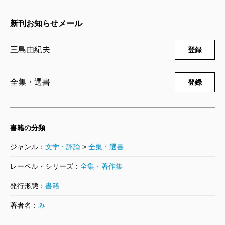
から両親宛に出された二十七通、「花ざかりの
2004/03/10
森」刊行時、世話になった富士正晴宛の十九通、
三島由紀夫／著
新刊お知らせメール
6,380円
戦中戦後の文学活動の一端が知られる中河与一宛
八通、中村光夫宛二十八通は、心安い先輩への打
三島由紀夫
登録
あけ話。眷恋の「サロメ」上演のため、台本の使
決定版 三島由紀夫全集 第37巻
2004/01/09
用許可依頼から公演まで一連の経過がわかる日夏
全集・選書
登録
三島由紀夫／著
耿之介宛の六通。幸福な同時代者・澁澤龍彦宛三
6,380円
十六通、だが友情にヒビの入りそうなモデル問題
（「暁の寺」の独文学者）にはいち早く弁解の一
決定版 三島由紀夫全集 第36巻
書籍の分類
通。神風連取材にまつわる荒木精之宛九通など、
2003/11/08
三島由紀夫／著
ジャンル：
文学・評論
>
全集・選書
大半は未公開の書簡であり、その時々の生活や執
6,380円
レーベル・シリーズ：
筆の背景があざやかに浮かびあがってくる。
全集・著作集
北杜夫宛十通の内の一通などはいかにも微笑ま
発行形態：
書籍
決定版 三島由紀夫全集 第35巻
しく、公表すれば悪口となるべき書評が、雑誌に
2003/10/10
著者名：
み
三島由紀夫／著
はあえて別のものと差し替え、そのまま友情溢れ
6,380円