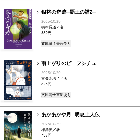
銀将の奇跡─覇王の譜2─
2025/10/29
橋本長道／著
880円
文庫
電子書籍あり
雨上がりのビーフシチュー
2025/10/29
古矢永塔子／著
825円
文庫
電子書籍あり
あかあかや月─明恵上人伝─
2025/10/29
梓澤要／著
737円