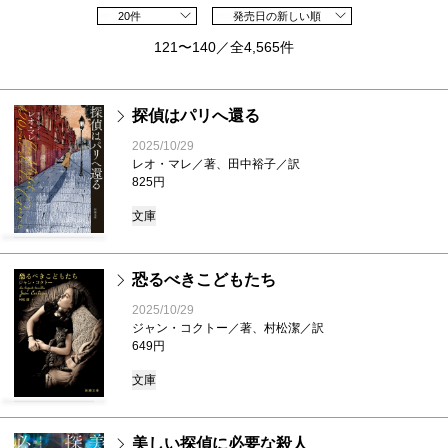
20件
発売日の新しい順
121〜140／全4,565件
探偵はパリへ還る
2025/10/29
レオ・マレ／著、田中裕子／訳
825円
文庫
恐るべきこどもたち
2025/10/29
ジャン・コクトー／著、村松潔／訳
649円
文庫
美しい探偵に必要な殺人