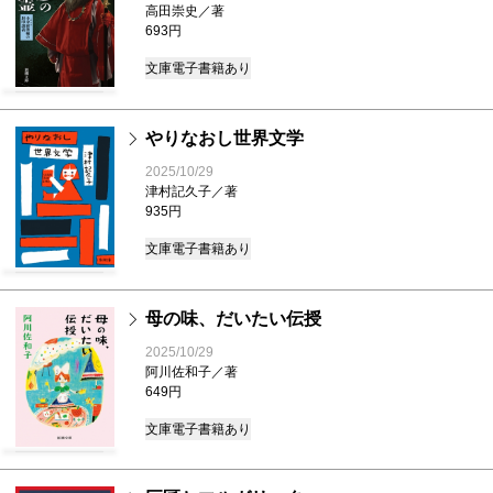
高田崇史／著
693円
文庫
電子書籍あり
やりなおし世界文学
2025/10/29
津村記久子／著
935円
文庫
電子書籍あり
母の味、だいたい伝授
2025/10/29
阿川佐和子／著
649円
文庫
電子書籍あり