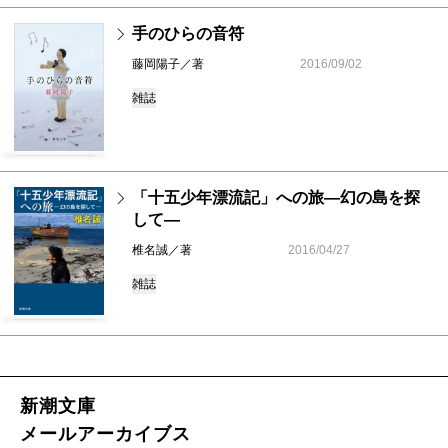
手のひらの音符
藤岡陽子／著
2016/09/02
雑誌
「十五少年漂流記」への旅―幻の島を探
して―
椎名誠／著
2016/04/27
雑誌
新潮文庫
メールアーカイブス