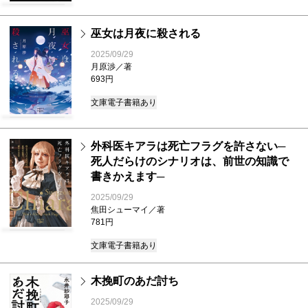
巫女は月夜に殺される
2025/09/29
月原渉／著
693円
文庫
電子書籍あり
外科医キアラは死亡フラグを許さない─
死人だらけのシナリオは、前世の知識で
書きかえます─
2025/09/29
焦田シューマイ／著
781円
文庫
電子書籍あり
木挽町のあだ討ち
2025/09/29