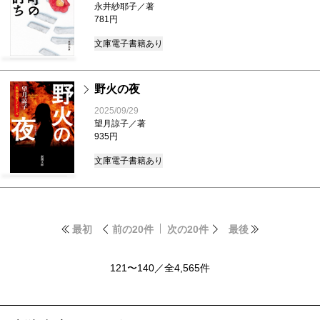
永井紗耶子／著
781円
文庫
電子書籍あり
野火の夜
2025/09/29
望月諒子／著
935円
文庫
電子書籍あり
最初
前の20件
次の20件
最後
121〜140／全4,565件