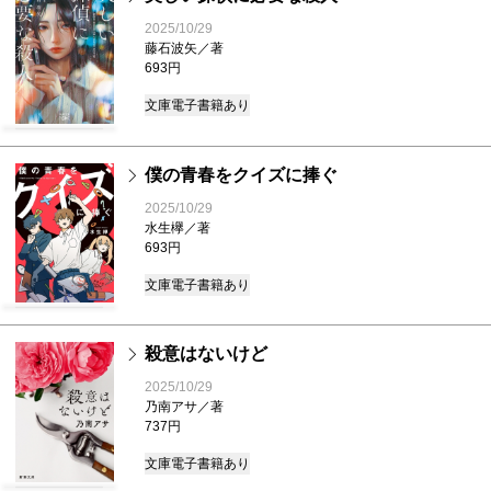
2025/10/29
藤石波矢／著
693円
文庫
電子書籍あり
僕の青春をクイズに捧ぐ
2025/10/29
水生欅／著
693円
文庫
電子書籍あり
殺意はないけど
2025/10/29
乃南アサ／著
737円
文庫
電子書籍あり