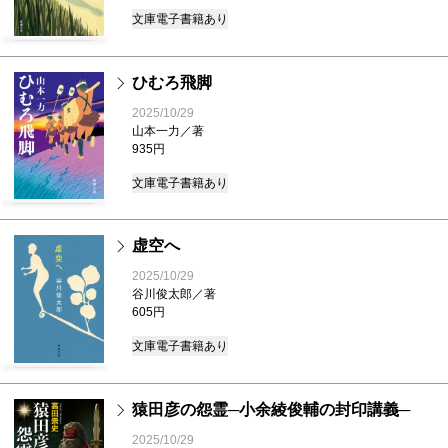
文庫
電子書籍あり
ひむろ飛脚
2025/10/29
山本一力／著
935円
文庫
電子書籍あり
虚空へ
2025/10/29
谷川俊太郎／著
605円
文庫
電子書籍あり
猿田彦の怨霊─小余綾俊輔の封印講義─
2025/10/29