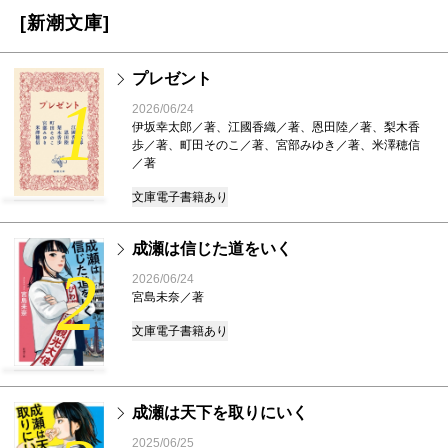
[新潮文庫]
プレゼント
1
2026/06/24
伊坂幸太郎／著、江國香織／著、恩田陸／著、梨木香
歩／著、町田そのこ／著、宮部みゆき／著、米澤穂信
／著
文庫
電子書籍あり
成瀬は信じた道をいく
2
2026/06/24
宮島未奈／著
文庫
電子書籍あり
成瀬は天下を取りにいく
2025/06/25