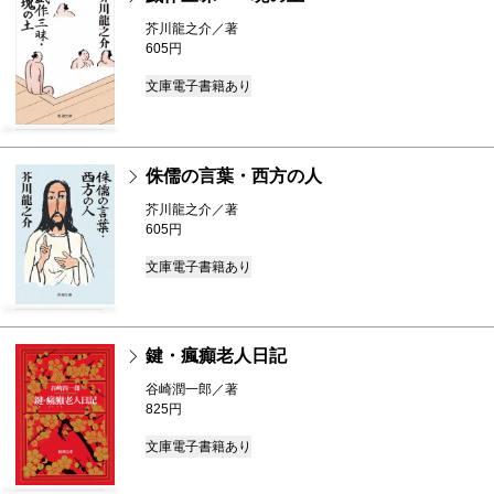
芥川龍之介／著
605円
文庫
電子書籍あり
侏儒の言葉・西方の人
芥川龍之介／著
605円
文庫
電子書籍あり
鍵・瘋癲老人日記
谷崎潤一郎／著
825円
文庫
電子書籍あり