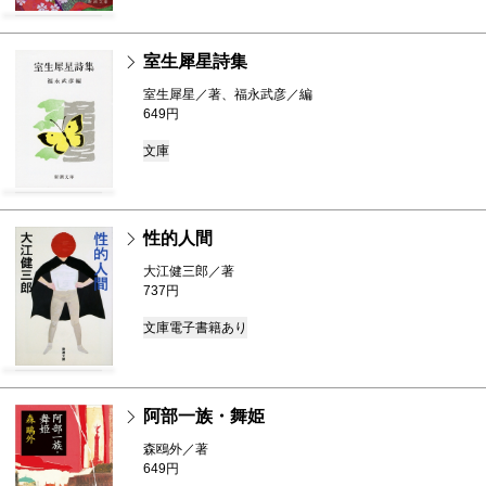
室生犀星詩集
室生犀星／著、福永武彦／編
649円
文庫
性的人間
大江健三郎／著
737円
文庫
電子書籍あり
阿部一族・舞姫
森鴎外／著
649円