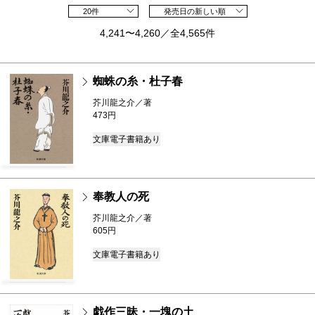
20件
発売日の新しい順
4,241〜4,260／全4,565件
蜘蛛の糸・杜子春
芥川龍之介／著
473円
文庫
電子書籍あり
奉教人の死
芥川龍之介／著
605円
文庫
電子書籍あり
戯作三昧・一塊の土