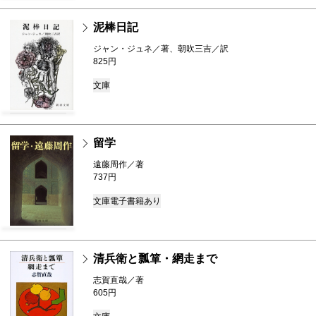
泥棒日記
ジャン・ジュネ／著、朝吹三吉／訳
825円
文庫
留学
遠藤周作／著
737円
文庫
電子書籍あり
清兵衛と瓢箪・網走まで
志賀直哉／著
605円