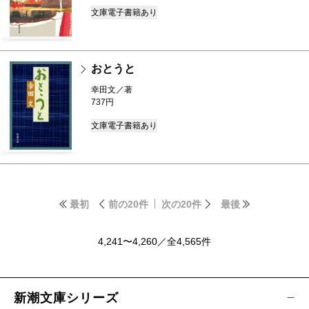
文庫
電子書籍あり
おとうと
幸田文／著
737円
文庫
電子書籍あり
最初
前の20件
次の20件
最後
4,241〜4,260／全4,565件
新潮文庫シリーズ