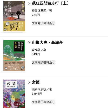
眠狂四郎独歩行〔上〕
柴田錬三郎／著
734円
文庫
電子書籍あり
山椒大夫・高瀬舟
森鴎外／著
649円
文庫
電子書籍あり
女徳
瀬戸内寂聴／著
1,045円
文庫
電子書籍あり