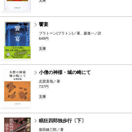
文庫
饗宴
プラトーン(プラトン)／著、森進一／訳
649円
文庫
小僧の神様・城の崎にて
志賀直哉／著
737円
文庫
眠狂四郎独歩行〔下〕
柴田錬三郎／著