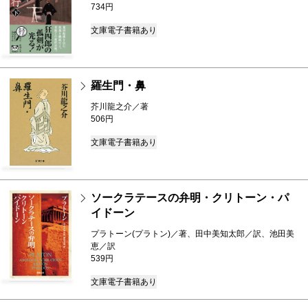
734円
文庫
電子書籍あり
羅生門・鼻
芥川龍之介／著
506円
文庫
電子書籍あり
ソークラテースの弁明・クリトーン・パ
イドーン
プラトーン(プラトン)／著、田中美知太郎／訳、池田美
恵／訳
539円
文庫
電子書籍あり