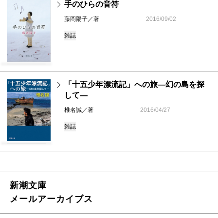
手のひらの音符
藤岡陽子／著
2016/09/02
雑誌
「十五少年漂流記」への旅―幻の島を探
して―
椎名誠／著
2016/04/27
雑誌
新潮文庫
メールアーカイブス