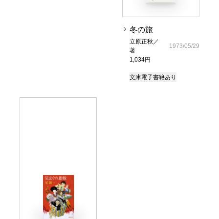
冬の旅
立原正秋／
1973/05/29
著
1,034円
文庫
電子書籍あり