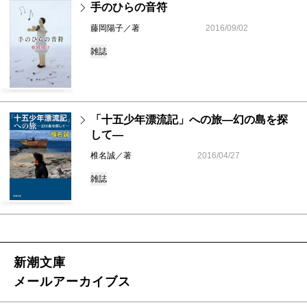
手のひらの音符
藤岡陽子／著
2016/09/02
雑誌
「十五少年漂流記」への旅―幻の島を探
して―
椎名誠／著
2016/04/27
雑誌
新潮文庫
メールアーカイブス