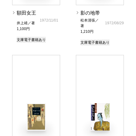
額田女王
影の地帯
1972/11/01
松本清張／
井上靖／著
1972/08/29
著
1,100円
1,210円
文庫
電子書籍あり
文庫
電子書籍あり