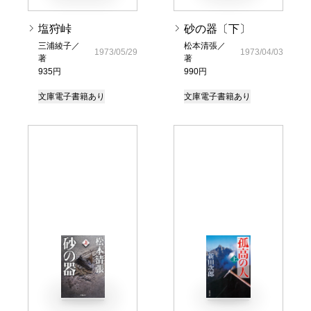
塩狩峠
砂の器〔下〕
三浦綾子／
松本清張／
1973/05/29
1973/04/03
著
著
935円
990円
文庫
電子書籍あり
文庫
電子書籍あり