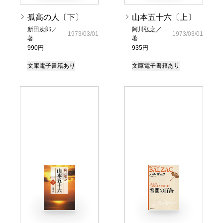
孤高の人〔下〕
山本五十六〔上〕
新田次郎／
阿川弘之／
1973/03/01
1973/03/01
著
著
990円
935円
文庫
電子書籍あり
文庫
電子書籍あり