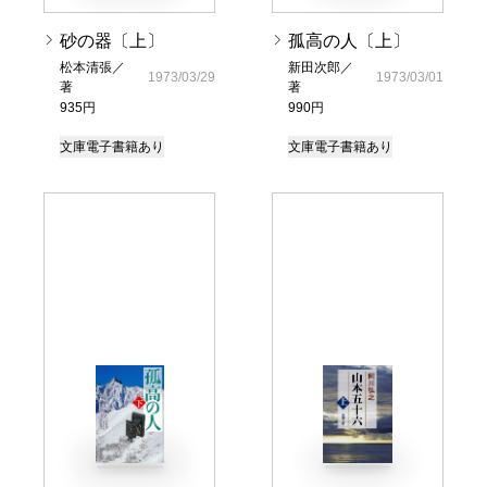
砂の器〔上〕
孤高の人〔上〕
松本清張／
新田次郎／
1973/03/29
1973/03/01
著
著
935円
990円
文庫
電子書籍あり
文庫
電子書籍あり