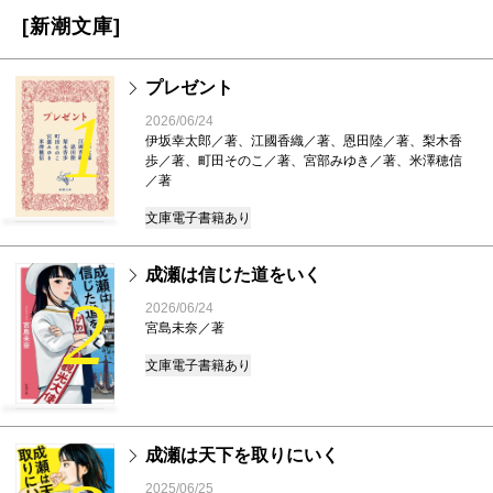
[新潮文庫]
プレゼント
1
2026/06/24
伊坂幸太郎／著、江國香織／著、恩田陸／著、梨木香
歩／著、町田そのこ／著、宮部みゆき／著、米澤穂信
／著
文庫
電子書籍あり
成瀬は信じた道をいく
2
2026/06/24
宮島未奈／著
文庫
電子書籍あり
成瀬は天下を取りにいく
2025/06/25