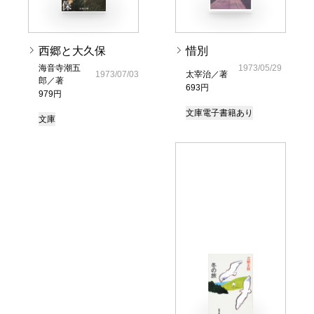
西郷と大久保
惜別
海音寺潮五
1973/05/29
1973/07/03
太宰治／著
郎／著
693円
979円
文庫
電子書籍あり
文庫