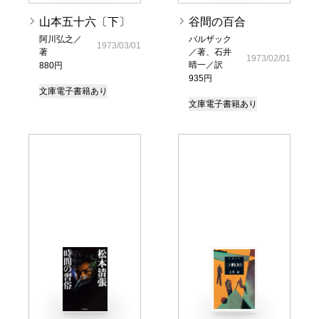
山本五十六〔下〕
谷間の百合
阿川弘之／
バルザック
1973/03/01
著
／著、石井
1973/02/01
晴一／訳
880円
935円
文庫
電子書籍あり
文庫
電子書籍あり