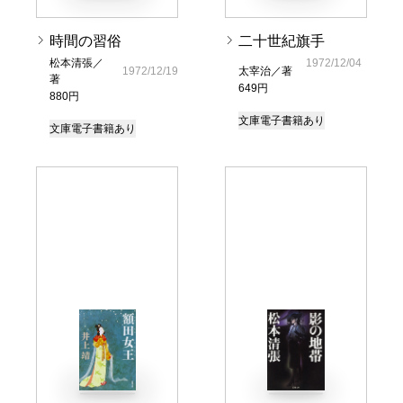
時間の習俗
二十世紀旗手
松本清張／
1972/12/04
1972/12/19
太宰治／著
著
649円
880円
文庫
電子書籍あり
文庫
電子書籍あり