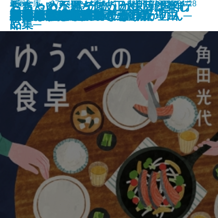
ちょっと不運なほうが生活は楽し
おちゃめなパティ、カレッジへ行
秀吉という男─池波正太郎戦国作
新潮文庫 978-4-10-142564-1 880円 2026/01/28
わたしたちが泥棒になった理由
こんな感じで書いてます
ラザロの迷宮
悪党たちのシチュー
猫の神隠し 幽世の薬剤師
忘らるる惑星
8月31日の初恋
雫の街─家裁調査官・庵原かのん─
ゆうべの食卓
神獣夢望伝
水谷豊 自伝
野獣死すべし
ジャックポット
判事の殺人リスト〔上〕
判事の殺人リスト〔下〕
彼女の思い出／逆さまの森
君を狂気と呼ぶのなら
い
く
品集─