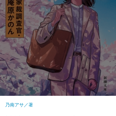
乃南アサ／著