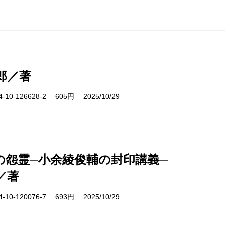
郎／著
10-126628-2 605円 2025/10/29
の怨霊─小余綾俊輔の封印講義─
／著
10-120076-7 693円 2025/10/29