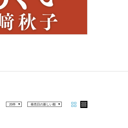
Nex
t
20件
発売日の新しい順