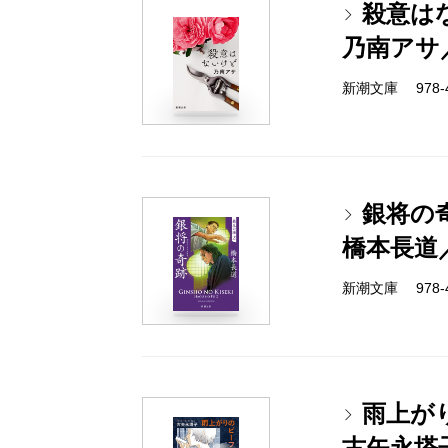
殺意は
乃南アサ
新潮文庫 978-4-
銀将の
橋本長道
新潮文庫 978-4-
雨上が
古矢永塔