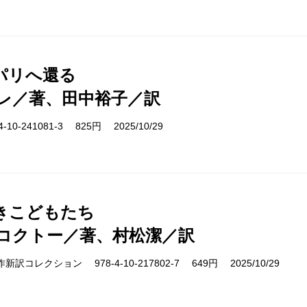
パリへ還る
レ／著、田中裕子／訳
10-241081-3 825円 2025/10/29
きこどもたち
コクトー／著、村松潔／訳
cs 名作新訳コレクション 978-4-10-217802-7 649円 2025/10/29