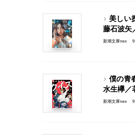
美しい
藤石波矢
新潮文庫nex 978
僕の青
水生欅／
新潮文庫nex 978