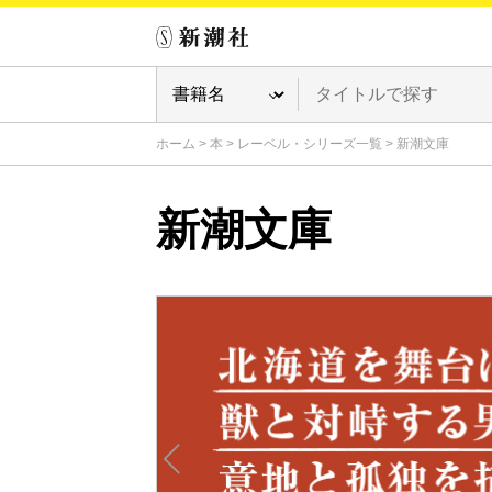
ホーム
>
本
>
レーベル・シリーズ一覧
>
新潮文庫
新潮文庫