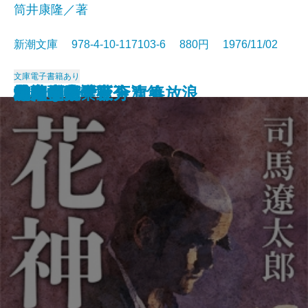
筒井康隆／著
新潮文庫 978-4-10-117103-6 880円 1976/11/02
文庫
電子書籍あり
日本の伝説
城塞〔上〕
城塞〔中〕
城塞〔下〕
妖精配給会社
冬の鷹
幼き日のこと・青春放浪
栄光の岩壁〔上〕
栄光の岩壁〔下〕
狂気の沙汰も金次第
花神〔上〕
花神〔中〕
花神〔下〕
二百十日・野分
坑夫
文鳥・夢十夜
幸福な死
マイ国家
雄気堂々〔上〕
雄気堂々〔下〕