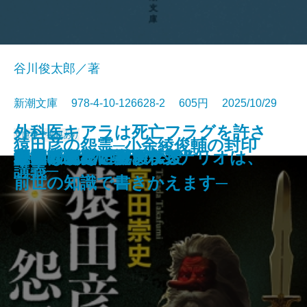
谷川俊太郎／著
新潮文庫 978-4-10-126628-2 605円 2025/10/29
外科医キアラは死亡フラグを許さ
文庫
電子書籍あり
猿田彦の怨霊─小余綾俊輔の封印
探偵はパリへ還る
恐るべきこどもたち
美しい探偵に必要な殺人
僕の青春をクイズに捧ぐ
殺意はないけど
銀将の奇跡─覇王の譜2─
雨上がりのビーフシチュー
あかあかや月─明恵上人伝─
ひむろ飛脚
虚空へ
やりなおし世界文学
母の味、だいたい伝授
巨匠とマルガリータ
秘儀〔上〕
秘儀〔下〕
巫女は月夜に殺される
ない─死人だらけのシナリオは、
木挽町のあだ討ち
野火の夜
講義─
前世の知識で書きかえます─