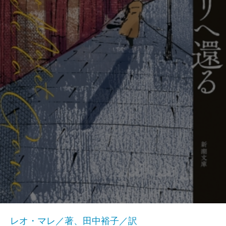
レオ・マレ／著、田中裕子／訳