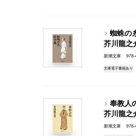
蜘蛛の
芥川龍之
新潮文庫 978-4
文庫
電子書籍あり
奉教人
芥川龍之
新潮文庫 978-4