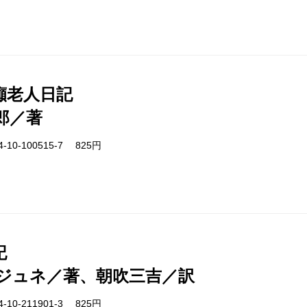
癲老人日記
郎／著
-10-100515-7 825円
記
ジュネ／著、朝吹三吉／訳
-10-211901-3 825円