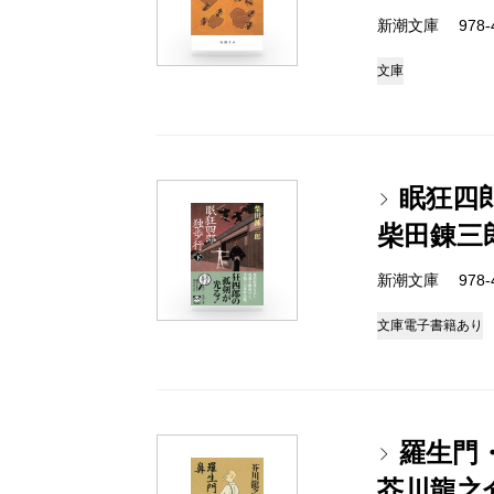
新潮文庫 978-4
文庫
眠狂四
柴田錬三
新潮文庫 978-4
文庫
電子書籍あり
羅生門
芥川龍之