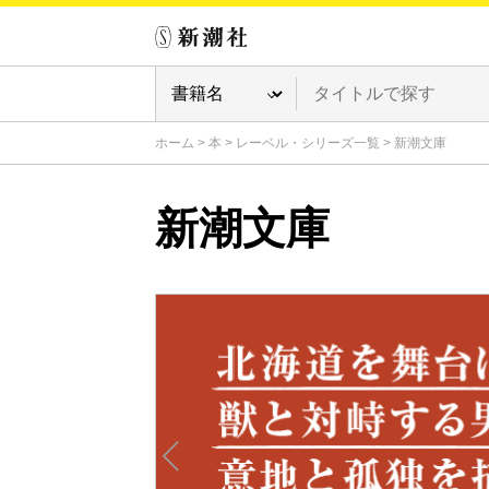
ホーム
>
本
>
レーベル・シリーズ一覧
>
新潮文庫
新潮文庫