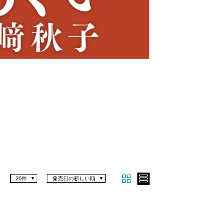
Nex
t
20件
発売日の新しい順