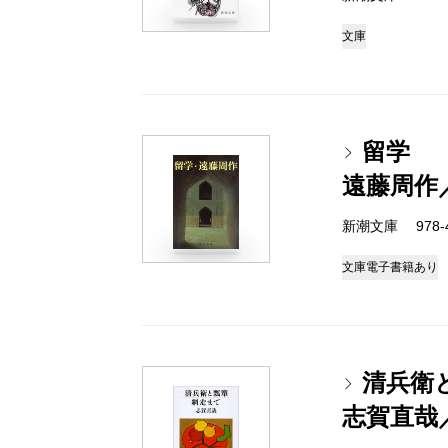
文庫
留学
遠藤周作
新潮文庫 978-4
文庫
電子書籍あり
清兵衛
志賀直哉