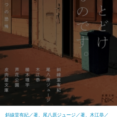
斜線堂有紀／著、尾八原ジュージ／著、木江恭／