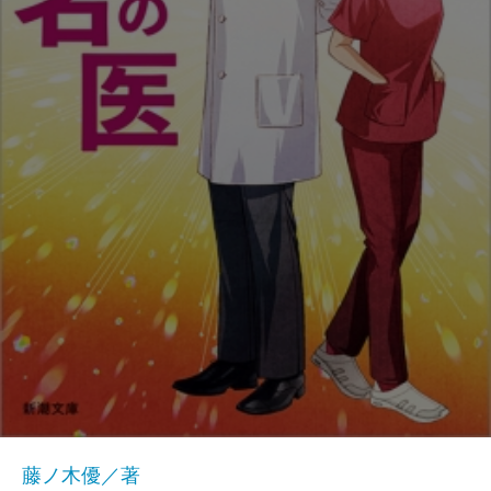
藤ノ木優／著