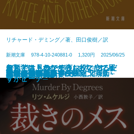
リチャード・デミング／著、田口俊樹／訳
新潮文庫 978-4-10-240881-0 1,320円 2025/06/25
おとどけものです。─あなたに届
なんでも見つかる夜に、こころだ
デス・ストランディング2─オン・
鳥類学は、あなたのお役に立てま
文庫
あしたの名医3─執刀医・北条衛─
美しすぎた薔薇
君といた日の続き
皆のあらばしり
えげつない！ 寄生生物
らんたん
ナルニア国物語7 さいごの戦い
私立探偵マニー・ムーン
裁きのメス
記憶の鍵盤
成瀬は天下を取りにいく
母ちゃんのフラフープ
しろがねの葉
答えは風のなか
いつまで
罠
いた6つの恐怖─
けが見つからない
ザ・ビーチ─
すか？