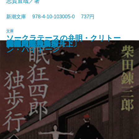
志賀直哉／著
新潮文庫 978-4-10-103005-0 737円
文庫
ソークラテースの弁明・クリトー
蜘蛛の糸・杜子春
奉教人の死
戯作三昧・一塊の土
侏儒の言葉・西方の人
鍵・瘋癲老人日記
泥棒日記
留学
清兵衛と瓢箪・網走まで
饗宴
小僧の神様・城の崎にて
眠狂四郎独歩行〔下〕
羅生門・鼻
眠狂四郎独歩行〔上〕
山椒大夫・高瀬舟
女徳
室生犀星詩集
性的人間
阿部一族・舞姫
おとうと
ン・パイドーン