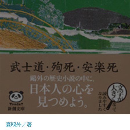
森鴎外／著