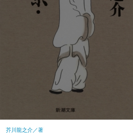
芥川龍之介／著