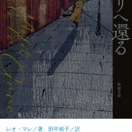
レオ・マレ／著、田中裕子／訳