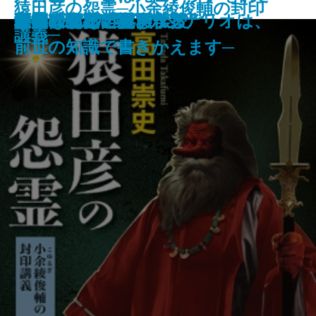
猿田彦の怨霊─小余綾俊輔の封印
探偵はパリへ還る
恐るべきこどもたち
美しい探偵に必要な殺人
僕の青春をクイズに捧ぐ
殺意はないけど
銀将の奇跡─覇王の譜2─
雨上がりのビーフシチュー
あかあかや月─明恵上人伝─
ひむろ飛脚
虚空へ
やりなおし世界文学
母の味、だいたい伝授
巨匠とマルガリータ
秘儀〔上〕
秘儀〔下〕
巫女は月夜に殺される
ない─死人だらけのシナリオは、
木挽町のあだ討ち
野火の夜
講義─
前世の知識で書きかえます─