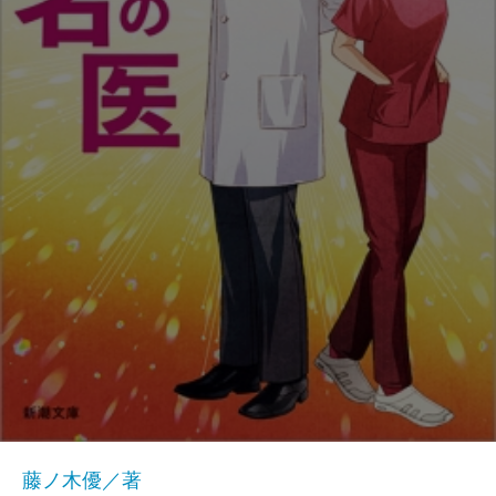
藤ノ木優／著