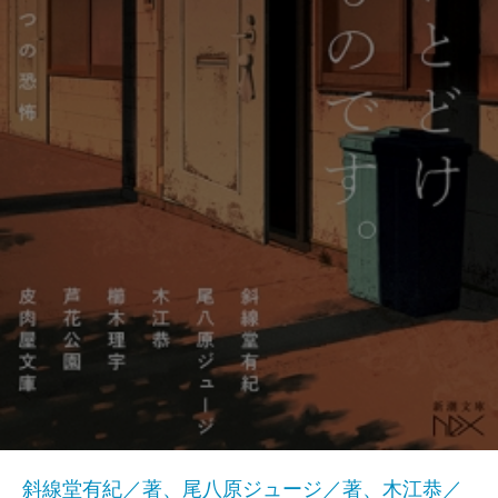
斜線堂有紀／著、尾八原ジュージ／著、木江恭／