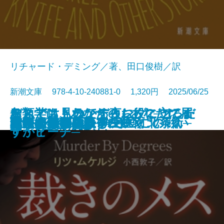
リチャード・デミング／著、田口俊樹／訳
新潮文庫 978-4-10-240881-0 1,320円 2025/06/25
おとどけものです。─あなたに届
なんでも見つかる夜に、こころだ
デス・ストランディング2─オン・
鳥類学は、あなたのお役に立てま
文庫
あしたの名医3─執刀医・北条衛─
美しすぎた薔薇
君といた日の続き
皆のあらばしり
えげつない！ 寄生生物
らんたん
ナルニア国物語7 さいごの戦い
私立探偵マニー・ムーン
裁きのメス
記憶の鍵盤
成瀬は天下を取りにいく
母ちゃんのフラフープ
しろがねの葉
答えは風のなか
いつまで
罠
いた6つの恐怖─
けが見つからない
ザ・ビーチ─
すか？