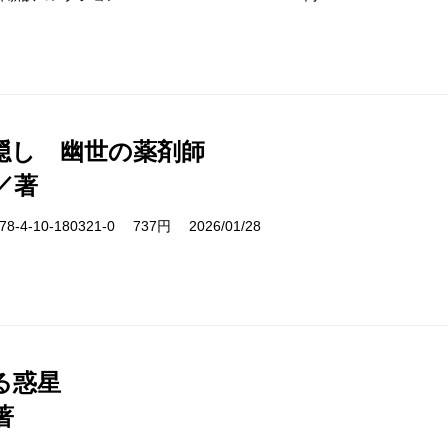
隠し 幽世の薬剤師
／著
-4-10-180321-0 737円 2026/01/28
る惑星
著