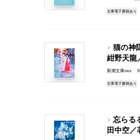
文庫
電子書籍あり
猫の神
紺野天龍
新潮文庫nex 978
文庫
電子書籍あり
忘らる
田中空／