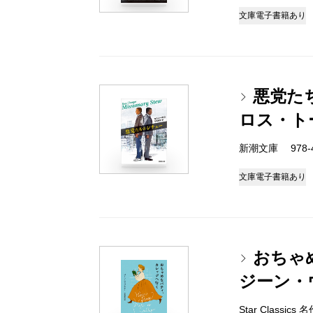
文庫
電子書籍あり
悪党た
ロス・ト
新潮文庫 978-4-
文庫
電子書籍あり
おちゃ
ジーン・
Star Classi