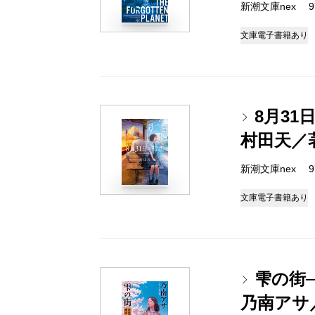
新潮文庫nex 978
文庫
電子書籍あり
8月31
村田天／
新潮文庫nex 978
文庫
電子書籍あり
雫の街
乃南アサ