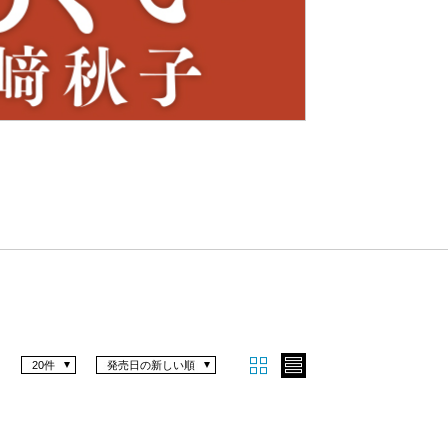
Nex
t
20件
発売日の新しい順