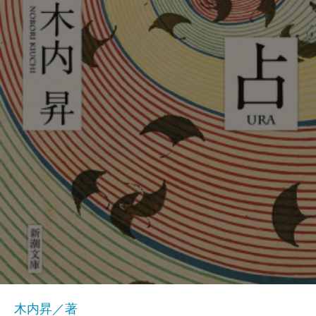
木内昇／著