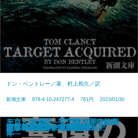
ドン・ベントレー／著、村上和久／訳
新潮文庫 978-4-10-247277-4 781円 2023/01/30
テロルの原点―安田善次郎暗殺事
左京・遼太郎・安二郎 見果てぬ日
占
名探偵のはらわた
画家とモデル―宿命の出会い―
文豪ナビ 遠藤周作
影に対して―母をめぐる物語―
近鉄特急殺人事件
死神の棋譜
鏡影劇場〔上〕
鏡影劇場〔下〕
奪還のベイルート〔上〕
奪還のベイルート〔下〕
幽世の薬剤師3
人形島の殺人―呪殺島秘録―
雪月花―謎解き私小説―
プロジェクト・インソムニア
村田エフェンディ滞土録
コラムニストになりたかった
みずうみ
件―
本