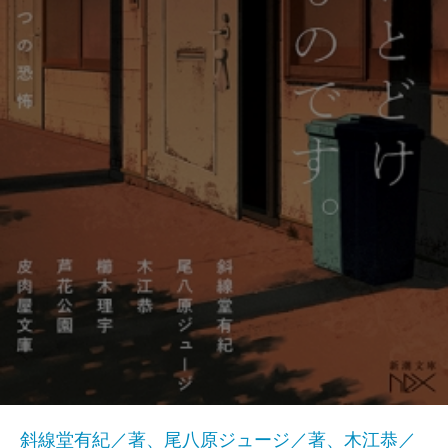
斜線堂有紀／著、尾八原ジュージ／著、木江恭／