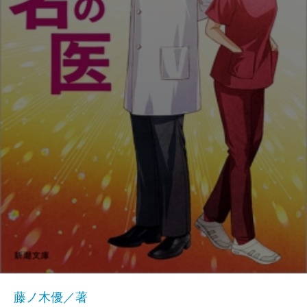
藤ノ木優／著