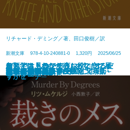
リチャード・デミング／著、田口俊樹／訳
新潮文庫 978-4-10-240881-0 1,320円 2025/06/25
おとどけものです。─あなたに届
なんでも見つかる夜に、こころだ
デス・ストランディング2─オン・
鳥類学は、あなたのお役に立てま
文庫
あしたの名医3─執刀医・北条衛─
美しすぎた薔薇
君といた日の続き
皆のあらばしり
えげつない！ 寄生生物
らんたん
ナルニア国物語7 さいごの戦い
私立探偵マニー・ムーン
裁きのメス
記憶の鍵盤
成瀬は天下を取りにいく
母ちゃんのフラフープ
しろがねの葉
答えは風のなか
いつまで
罠
いた6つの恐怖─
けが見つからない
ザ・ビーチ─
すか？