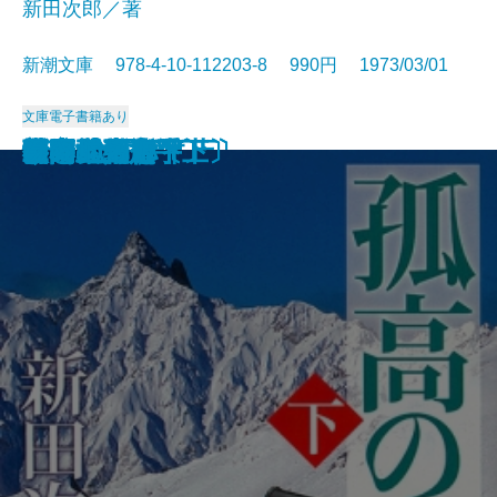
新田次郎／著
新潮文庫 978-4-10-112203-8 990円 1973/03/01
文庫
電子書籍あり
西郷と大久保
惜別
冬の旅
気まぐれ指数
新史 太閤記〔上〕
新史 太閤記〔下〕
塩狩峠
砂の器〔下〕
砂の器〔上〕
孤高の人〔上〕
孤高の人〔下〕
山本五十六〔上〕
山本五十六〔下〕
谷間の百合
時間の習俗
二十世紀旗手
額田女王
影の地帯
グッド・バイ
ひとごろし