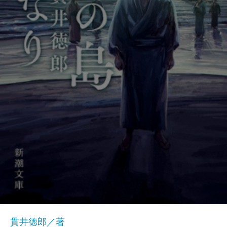
貫井徳郎／著