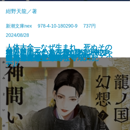
紺野天龍／著
新潮文庫nex 978-4-10-180290-9 737円
2024/08/28
人体大全―なぜ生まれ、死ぬその
文庫
電子書籍あり
救いたくない命―俺たちは神じゃ
無人島のふたり―120日以上生き
ケーキ王子の名推理(スペシャリ
極限団地―一九六一 東京ハウス
邯鄲の島遥かなり〔上〕
とんちき 蔦重青春譜
花と茨―七代目市川團十郎―
捨て童子・松平忠輝〔上〕
捨て童子・松平忠輝〔中〕
捨て童子・松平忠輝〔下〕
日まで無意識に動き続けられるの
狐の嫁入り 幽世の薬剤師
龍ノ国幻想7 神問いの応
これはただの夏
死に急ぐ鯨たち・もぐら日記
雀の手帖
京に鬼の棲む里ありて
探花―隠蔽捜査9―
あのころなにしてた？
狂った宴
ない2―
なくちゃ日記―
テ)7
―
か―