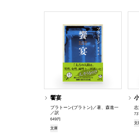
饗宴
プラトーン(プラトン)／著、森進一
志
／訳
7
649円
文
文庫