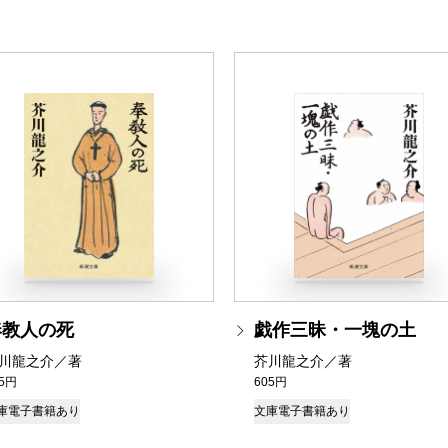
奉教人の死
戯作三昧・一塊の土
川龍之介／著
芥川龍之介／著
05円
605円
庫
電子書籍あり
文庫
電子書籍あり