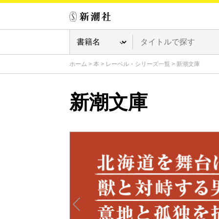
ホーム
>
本
>
レーベル・シリーズ一覧
>
新潮文庫
新潮文庫