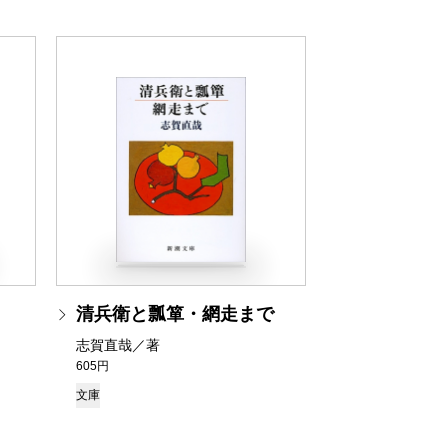
清兵衛と瓢箪・網走まで
志賀直哉／著
605円
文庫