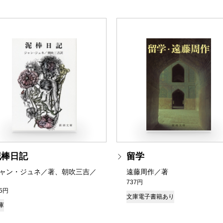
泥棒日記
留学
ャン・ジュネ／著、朝吹三吉／
遠藤周作／著
737円
25円
文庫
電子書籍あり
庫