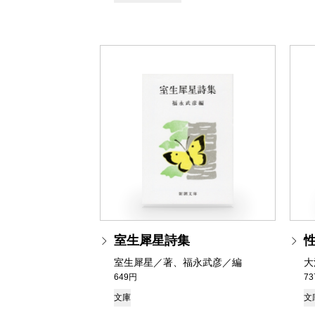
室生犀星詩集
室生犀星／著、福永武彦／編
大
649円
7
文庫
文