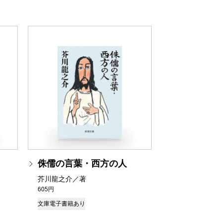
侏儒の言葉・西方の人
芥川龍之介／著
605円
文庫
電子書籍あり