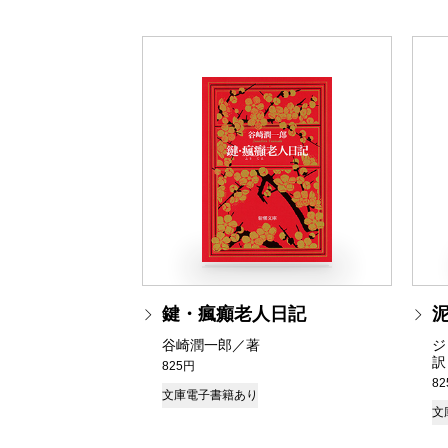
鍵・瘋癲老人日記
谷崎潤一郎／著
ジ
訳
825円
8
文庫
電子書籍あり
文