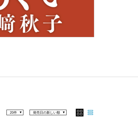
Nex
t
20件
発売日の新しい順