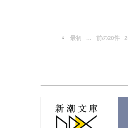
最初
…
前の20件
2