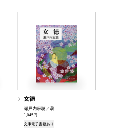
女徳
瀬戸内寂聴／著
1,045円
文庫
電子書籍あり