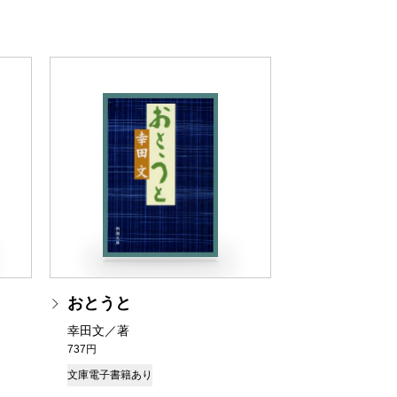
おとうと
幸田文／著
737円
文庫
電子書籍あり