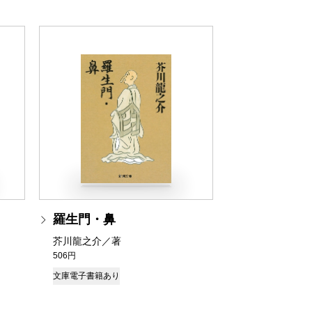
羅生門・鼻
芥川龍之介／著
506円
文庫
電子書籍あり