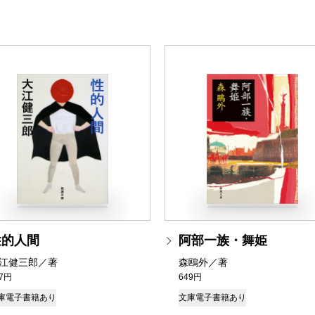
性的人間
阿部一族・舞姫
江健三郎／著
森鴎外／著
37円
649円
庫
電子書籍あり
文庫
電子書籍あり