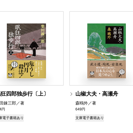
眠狂四郎独歩行〔上〕
山椒大夫・高瀬舟
田錬三郎／著
森鴎外／著
34円
649円
庫
電子書籍あり
文庫
電子書籍あり