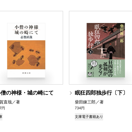
小僧の神様・城の崎にて
眠狂四郎独歩行〔下〕
賀直哉／著
柴田錬三郎／著
37円
734円
庫
文庫
電子書籍あり