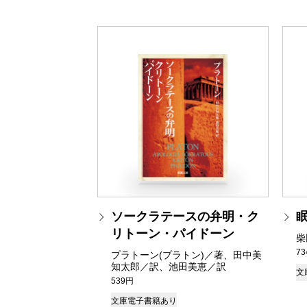
ソークラテースの弁明・ク
リトーン・パイドーン
柴
7
プラトーン(プラトン)／著、田中美
知太郎／訳、池田美恵／訳
文
539円
文庫
電子書籍あり