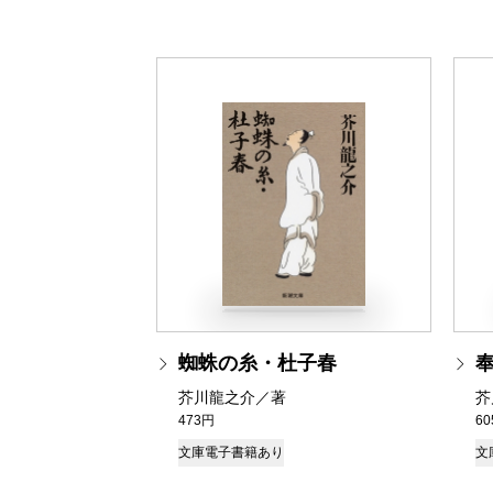
蜘蛛の糸・杜子春
芥川龍之介／著
芥
473円
6
文庫
電子書籍あり
文