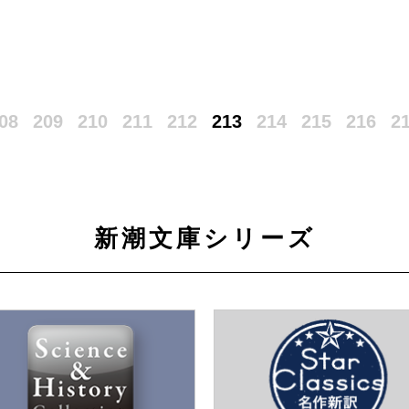
08
209
210
211
212
213
214
215
216
2
新潮文庫シリーズ