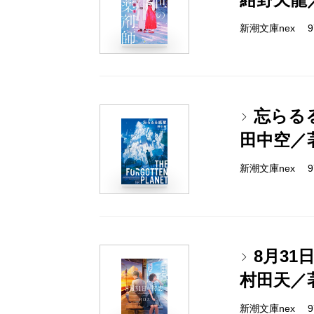
新潮文庫nex 978
忘らる
田中空／
新潮文庫nex 978
8月31
村田天／
新潮文庫nex 978