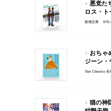
悪党た
ロス・ト
新潮文庫 978-4-
おちゃ
ジーン・
Star Classi
猫の神
紺野天龍