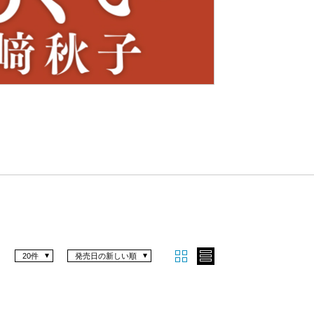
Nex
t
20件
発売日の新しい順