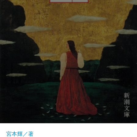
宮本輝／著