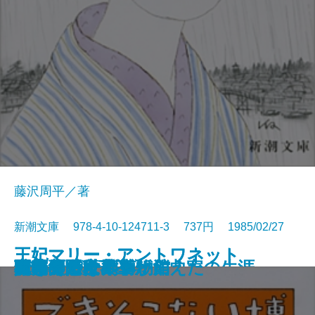
藤沢周平／著
新潮文庫 978-4-10-124711-3 737円 1985/02/27
王妃マリー・アントワネット
王妃マリー・アントワネット
錦繍
天北原野〔上〕
天北原野〔下〕
バッハ―カラー版作曲家の生涯―
破船
もう一つの出会い
あほうがらす
驟り雨
できそこない博物館
キャリー
夜光の階段〔上〕
夜光の階段〔下〕
ミステリー列車が消えた
鹿鳴館
真昼の悪魔
私の美の世界
日本のたくみ
開幕ベルは華やかに
〔上〕
〔下〕