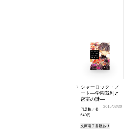
シャーロック・ノ
ート―学園裁判と
密室の謎―
2015/03/30
円居挽／著
649円
文庫
電子書籍あり