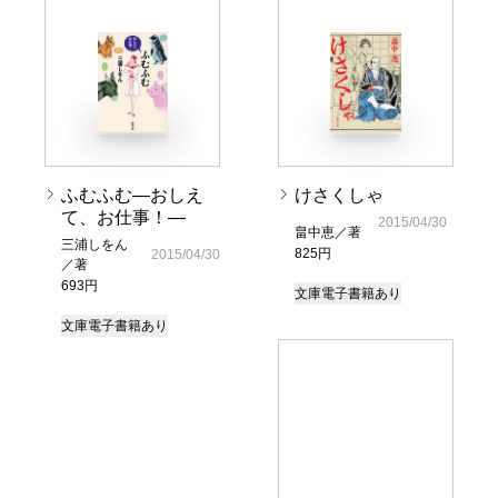
ふむふむ―おしえ
けさくしゃ
て、お仕事！―
2015/04/30
畠中恵／著
三浦しをん
825円
2015/04/30
／著
693円
文庫
電子書籍あり
文庫
電子書籍あり