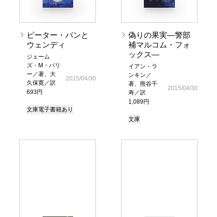
ピーター・パンと
偽りの果実―警部
ウェンディ
補マルコム・フォ
ックス―
ジェーム
ズ・M・バリ
イアン・ラ
ー／著、大
ンキン／
2015/04/30
久保寛／訳
著、熊谷千
2015/04/30
693円
寿／訳
1,089円
文庫
電子書籍あり
文庫