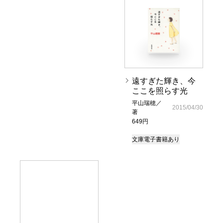
遠すぎた輝き、今
ここを照らす光
平山瑞穂／
2015/04/30
著
649円
文庫
電子書籍あり