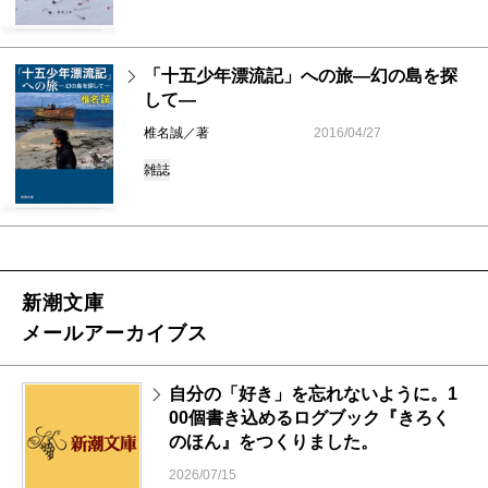
「十五少年漂流記」への旅―幻の島を探
して―
椎名誠／著
2016/04/27
雑誌
新潮文庫
メールアーカイブス
自分の「好き」を忘れないように。1
00個書き込めるログブック『きろく
のほん』をつくりました。
2026/07/15