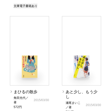
文庫
電子書籍あり
まひるの散歩
あと少し、もう少
し
角田光代／
2015/03/30
著
瀬尾まいこ
2015/03/30
572円
／著