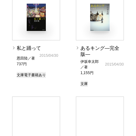
私と踊って
あるキング―完全
版―
2015/04/30
恩田陸／著
伊坂幸太郎
737円
2015/04/30
／著
1,155円
文庫
電子書籍あり
文庫