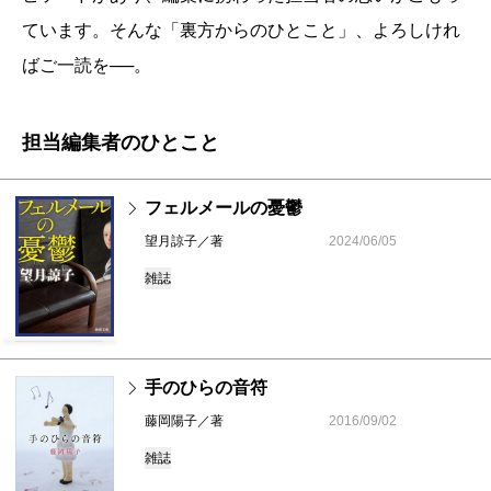
ています。そんな「裏方からのひとこと」、よろしけれ
ばご一読を──。
担当編集者のひとこと
フェルメールの憂鬱
望月諒子／著
2024/06/05
雑誌
手のひらの音符
藤岡陽子／著
2016/09/02
雑誌