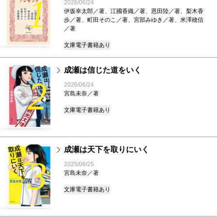
1
2026/06/24
伊坂幸太郎／著、江國香織／著、恩田陸／著、梨木香
歩／著、町田そのこ／著、宮部みゆき／著、米澤穂信
／著
文庫
電子書籍あり
成瀬は信じた道をいく
2
2026/06/24
宮島未奈／著
文庫
電子書籍あり
成瀬は天下を取りにいく
3
2025/06/25
宮島未奈／著
文庫
電子書籍あり