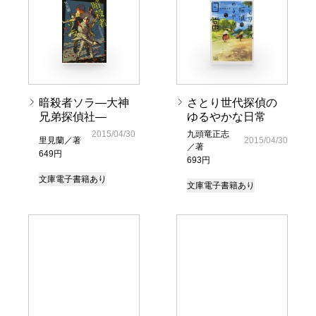
暗殺者ソラ―大神
さとり世代探偵の
兄弟探偵社―
ゆるやかな日常
2015/04/30
九頭竜正志
里見蘭／著
2015/04/30
／著
649円
693円
文庫
電子書籍あり
文庫
電子書籍あり