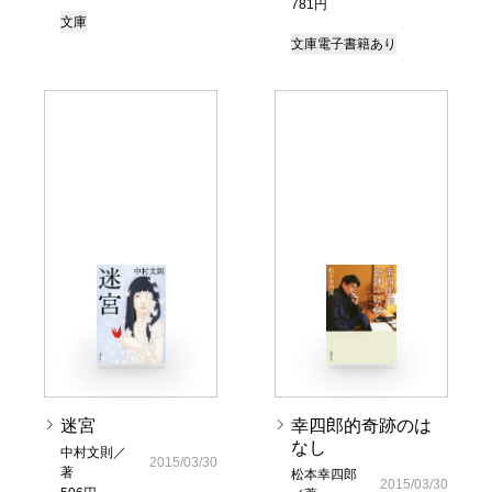
781円
文庫
文庫
電子書籍あり
迷宮
幸四郎的奇跡のは
なし
中村文則／
2015/03/30
著
松本幸四郎
2015/03/30