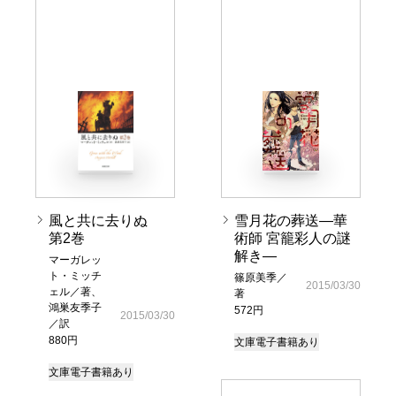
風と共に去りぬ
雪月花の葬送―華
第2巻
術師 宮籠彩人の謎
解き―
マーガレッ
ト・ミッチ
篠原美季／
2015/03/30
ェル／著、
著
鴻巣友季子
572円
2015/03/30
／訳
880円
文庫
電子書籍あり
文庫
電子書籍あり