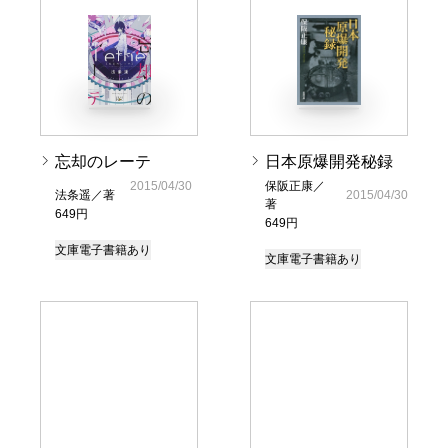
忘却のレーテ
日本原爆開発秘録
2015/04/30
保阪正康／
法条遥／著
2015/04/30
著
649円
649円
文庫
電子書籍あり
文庫
電子書籍あり