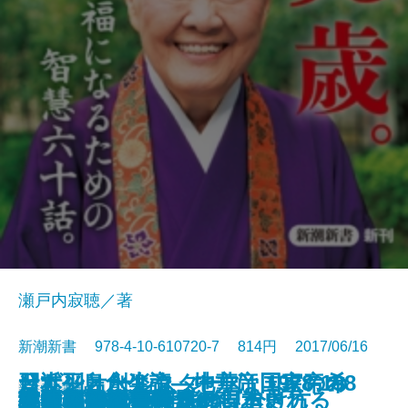
瀬戸内寂聴／著
新潮新書 978-4-10-610720-7 814円 2017/06/16
習近平と永楽帝―中華帝国皇帝の
サザンオールスターズ 1978-198
日本列島創生論―地方は国家の希
新書
電子書籍あり
こうして歴史問題は捏造される
女系図でみる驚きの日本史
笑福亭鶴瓶論
リベラルという病
戦争と平和
誰も知らない憲法9条
メディアの驕り
生きてこそ
フェイクニュースの見分け方
東大卒貧困ワーカー
日本の暗黒事件
秘伝・日本史解読術
うつ病休職
ジャズの証言
生涯現役論
検索禁止
人間の経済