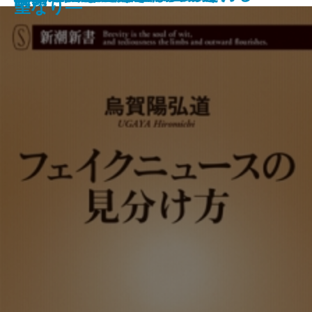
野望―
5
望なり―