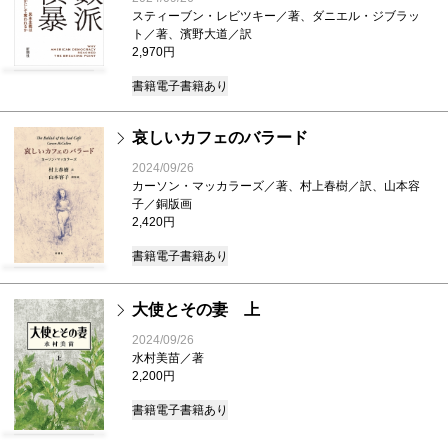
スティーブン・レビツキー／著、ダニエル・ジブラッ
ト／著、濱野大道／訳
2,970円
書籍
電子書籍あり
哀しいカフェのバラード
2024/09/26
カーソン・マッカラーズ／著、村上春樹／訳、山本容
子／銅版画
2,420円
書籍
電子書籍あり
大使とその妻 上
2024/09/26
水村美苗／著
2,200円
書籍
電子書籍あり