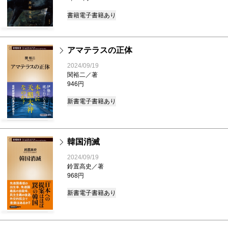
書籍
電子書籍あり
アマテラスの正体
2024/09/19
関裕二／著
946円
新書
電子書籍あり
韓国消滅
2024/09/19
鈴置高史／著
968円
新書
電子書籍あり