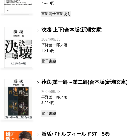
2,420円
書籍
電子書籍あり
決壊(上下)合本版(新潮文庫)
2024/09/13
平野啓一郎／著
1,815円
電子書籍
葬送(第一部～第二部)合本版(新潮文庫)
2024/09/13
平野啓一郎／著
3,234円
電子書籍
婚活バトルフィールド37 5巻