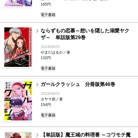
165円
電子書籍
ならずもの恋慕～想いを隠した溺愛ヤク
ザ～ 単話版第29巻
2024/09/25
やまだはるか／著
132円
電子書籍
ガールクラッシュ 分冊版第46巻
2024/09/25
タヤマ碧／著
154円
電子書籍
【単話版】魔王城の料理番 ～コワモテ魔