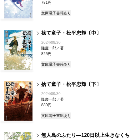
781円
文庫
電子書籍あり
捨て童子・松平忠輝〔中〕
2024/09/30
隆慶一郎／著
825円
文庫
電子書籍あり
捨て童子・松平忠輝〔下〕
2024/09/30
隆慶一郎／著
880円
文庫
電子書籍あり
無人島のふたり―120日以上生きなくち