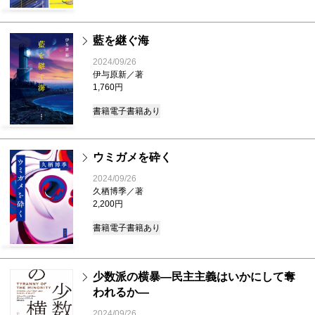
藍を継ぐ海
2024/09/26
伊与原新／著
1,760円
書籍
電子書籍あり
ウミガメを砕く
2024/09/26
久栖博季／著
2,200円
書籍
電子書籍あり
少数派の横暴―民主主義はいかにして奪
われるか―
2024/09/26