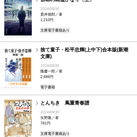
2024/09/30
貫井徳郎／著
1,210円
文庫
電子書籍あり
捨て童子・松平忠輝(上中下)合本版(新潮
文庫)
2024/09/30
隆慶一郎／著
2,486円
電子書籍
とんちき 蔦重青春譜
2024/09/30
矢野隆／著
781円
文庫
電子書籍あり