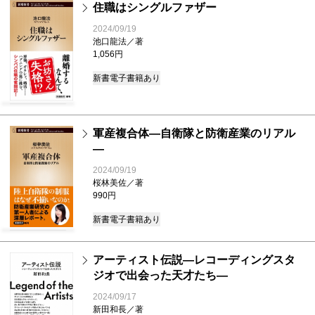
住職はシングルファザー
2024/09/19
池口龍法／著
1,056円
新書
電子書籍あり
軍産複合体―自衛隊と防衛産業のリアル
―
2024/09/19
桜林美佐／著
990円
新書
電子書籍あり
アーティスト伝説―レコーディングスタ
ジオで出会った天才たち―
2024/09/17
新田和長／著