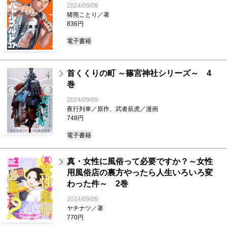
2024/09/09
猪熊ことり／著
836円
電子書籍
首くくりの町 ～篠宮神社シリーズ～ 4
巻
2024/09/09
夜行列車／原作、武者辰虎／漫画
748円
電子書籍
真・女性に風俗って必要ですか？～女性
用風俗店の裏方やったら人生いろいろ変
わった件～ 2巻
2024/09/09
ヤチナツ／著
770円