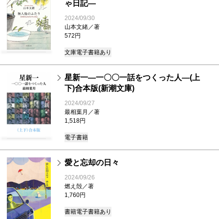
ゃ日記―
2024/09/30
山本文緒／著
572円
文庫
電子書籍あり
星新一―一〇〇一話をつくった人―(上
下)合本版(新潮文庫)
2024/09/27
最相葉月／著
1,518円
電子書籍
愛と忘却の日々
2024/09/26
燃え殻／著
1,760円
書籍
電子書籍あり