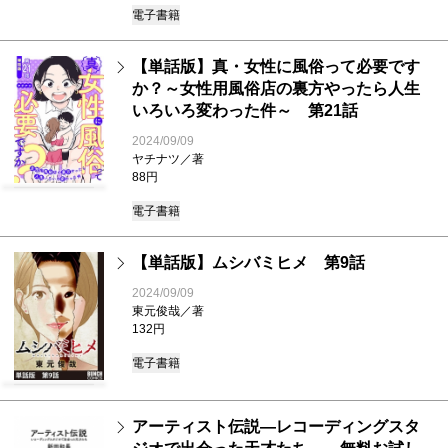
電子書籍
【単話版】真・女性に風俗って必要です
か？～女性用風俗店の裏方やったら人生
いろいろ変わった件～ 第21話
2024/09/09
ヤチナツ／著
88円
電子書籍
【単話版】ムシバミヒメ 第9話
2024/09/09
東元俊哉／著
132円
電子書籍
アーティスト伝説―レコーディングスタ