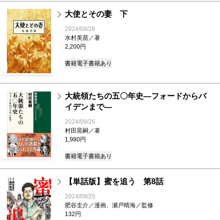
大使とその妻 下
2024/09/26
水村美苗／著
2,200円
書籍
電子書籍あり
大統領たちの五〇年史―フォードからバ
イデンまで―
2024/09/26
村田晃嗣／著
1,980円
書籍
電子書籍あり
【単話版】蜜を追う 第8話
2024/09/25
肥谷圭介／漫画、瀬戸晴海／監修
132円