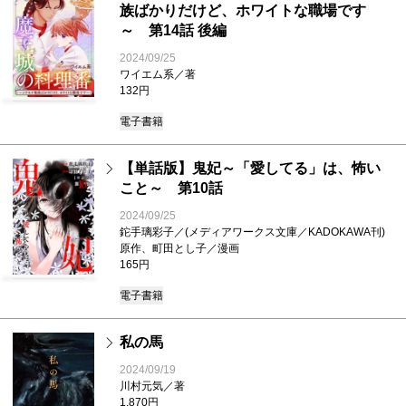
族ばかりだけど、ホワイトな職場です
～ 第14話 後編
2024/09/25
ワイエム系／著
132円
電子書籍
【単話版】鬼妃～「愛してる」は、怖い
こと～ 第10話
2024/09/25
鉈手璃彩子／(メディアワークス文庫／KADOKAWA刊)
原作、町田とし子／漫画
165円
電子書籍
私の馬
2024/09/19
川村元気／著
1,870円