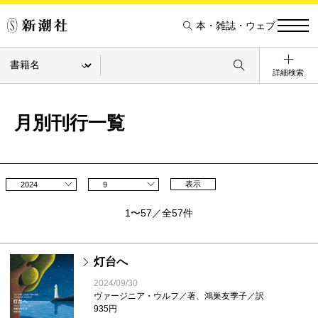
本・雑誌・ウェブ
詳細検索
月別刊行一覧
表示
2024
9
1〜57／全57件
灯台へ
2024/09/30
ヴァージニア・ウルフ／著、鴻巣友季子／訳
935円