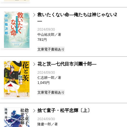
救いたくない命―俺たちは神じゃない2
―
2024/09/30
中山祐次郎／著
781円
文庫
電子書籍あり
花と茨―七代目市川團十郎―
2024/09/30
仁志耕一郎／著
1,045円
文庫
電子書籍あり
捨て童子・松平忠輝〔上〕
2024/09/30
隆慶一郎／著