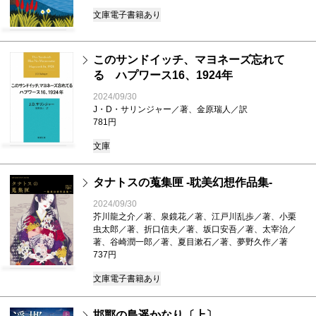
文庫
電子書籍あり
このサンドイッチ、マヨネーズ忘れて
る ハプワース16、1924年
2024/09/30
J・D・サリンジャー／著、金原瑞人／訳
781円
文庫
タナトスの蒐集匣 -耽美幻想作品集-
2024/09/30
芥川龍之介／著、泉鏡花／著、江戸川乱歩／著、小栗
虫太郎／著、折口信夫／著、坂口安吾／著、太宰治／
著、谷崎潤一郎／著、夏目漱石／著、夢野久作／著
737円
文庫
電子書籍あり
邯鄲の島遥かなり〔上〕